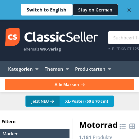
×
Switch to English
Stay on German
ehemals
WK-Verlag
z. B. "DKW RT 12
Kategorien
Themen
Produktarten
Alle Marken
Jetzt NEU
XL-Poster (50 x 70 cm)
Filtern
Motorrad
Marken
1.181
Produkte