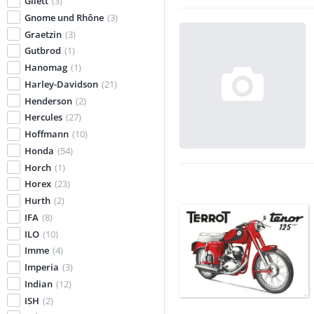
Gilett
(3)
Gnome und Rhône
(3)
Graetzin
(3)
Gutbrod
(1)
Hanomag
(1)
Harley-Davidson
(21)
Henderson
(2)
Hercules
(27)
Hoffmann
(10)
Honda
(54)
Horch
(1)
Horex
(23)
Hurth
(2)
IFA
(8)
ILO
(10)
Imme
(4)
Imperia
(3)
Indian
(12)
ISH
(2)