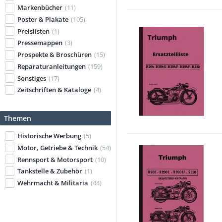
Markenbücher
(11)
Poster & Plakate
(105)
Preislisten
(1)
Pressemappen
(3)
Prospekte & Broschüren
(15)
Reparaturanleitungen
(159)
Sonstiges
(17)
Zeitschriften & Kataloge
(4)
Themen
Historische Werbung
(5)
Motor, Getriebe & Technik
(54)
Rennsport & Motorsport
(10)
Tankstelle & Zubehör
(1)
Wehrmacht & Militaria
(44)