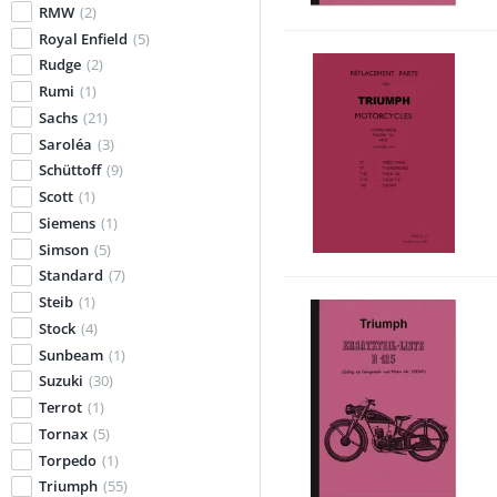
RMW
(2)
Royal Enfield
(5)
Rudge
(2)
Rumi
(1)
Sachs
(21)
Saroléa
(3)
Schüttoff
(9)
Scott
(1)
Siemens
(1)
Simson
(5)
Standard
(7)
Steib
(1)
Stock
(4)
Sunbeam
(1)
Suzuki
(30)
Terrot
(1)
Tornax
(5)
Torpedo
(1)
Triumph
(55)