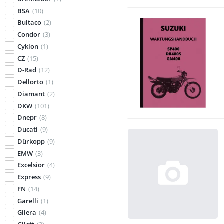
BSA
(10)
Bultaco
(2)
Condor
(3)
Cyklon
(1)
CZ
(15)
D-Rad
(12)
Dellorto
(1)
Diamant
(2)
DKW
(101)
Dnepr
(8)
Ducati
(9)
Dürkopp
(9)
EMW
(3)
Excelsior
(4)
Express
(9)
FN
(14)
Garelli
(1)
Gilera
(4)