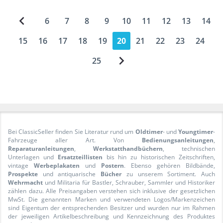
6
7
8
9
10
11
12
13
14
15
16
17
18
19
20
21
22
23
24
25
Bei ClassicSeller finden Sie Literatur rund um
Oldtimer
- und
Youngtimer
-
Fahrzeuge aller Art. Von
Bedienungsanleitungen
,
Reparaturanleitungen
,
Werkstatthandbüchern
, technischen
Unterlagen und
Ersatzteillisten
bis hin zu historischen Zeitschriften,
vintage
Werbeplakaten
und
Postern
. Ebenso gehören Bildbände,
Prospekte
und antiquarische
Bücher
zu unserem Sortiment. Auch
Wehrmacht
und Militaria für Bastler, Schrauber, Sammler und Historiker
zählen dazu. Alle Preisangaben verstehen sich inklusive der gesetzlichen
MwSt. Die genannten Marken und verwendeten Logos/Markenzeichen
sind Eigentum der entsprechenden Besitzer und wurden nur im Rahmen
der jeweiligen Artikelbeschreibung und Kennzeichnung des Produktes