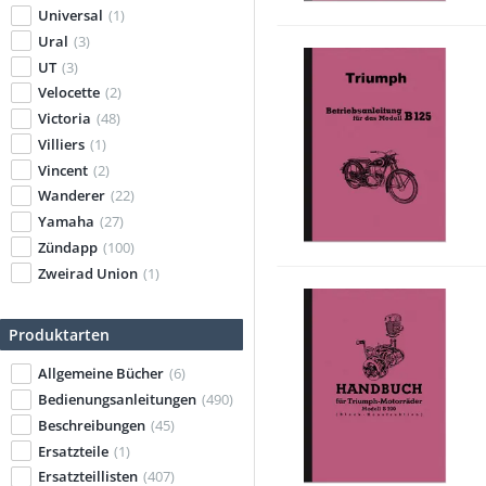
Universal
(1)
Ural
(3)
UT
(3)
Velocette
(2)
Victoria
(48)
Villiers
(1)
Vincent
(2)
Wanderer
(22)
Yamaha
(27)
Zündapp
(100)
Zweirad Union
(1)
Produktarten
Allgemeine Bücher
(6)
Bedienungsanleitungen
(490)
Beschreibungen
(45)
Ersatzteile
(1)
Ersatzteillisten
(407)