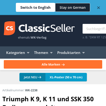
×
Switch to English
Stay on German
ehemals
WK-Verlag
z. B. "DKW RT 12
Kategorien
Themen
Produktarten
Alle Marken
Jetzt NEU
XL-Poster (50 x 70 cm)
Artikelnummer:
WK-2238
Triumph K 9, K 11 und SSK 350