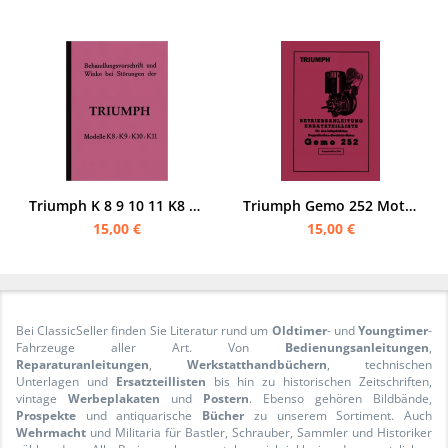
Triumph K 8 9 10 11 K8 K9 K10 K11 Bedienungsanleitung
Triumph Gemo 252 Motor Bedienungsanleitung und Ersatzteilliste
15,00 €
15,00 €
Bei ClassicSeller finden Sie Literatur rund um
Oldtimer
- und
Youngtimer
-
Fahrzeuge aller Art. Von
Bedienungsanleitungen
,
Reparaturanleitungen
,
Werkstatthandbüchern
, technischen
Unterlagen und
Ersatzteillisten
bis hin zu historischen Zeitschriften,
vintage
Werbeplakaten
und
Postern
. Ebenso gehören Bildbände,
Prospekte
und antiquarische
Bücher
zu unserem Sortiment. Auch
Wehrmacht
und Militaria für Bastler, Schrauber, Sammler und Historiker