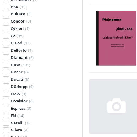
BSA
(10)
Bultaco
(2)
Condor
(3)
Cyklon
(1)
CZ
(15)
D-Rad
(12)
Dellorto
(1)
Diamant
(2)
DKW
(101)
Dnepr
(8)
Ducati
(9)
Dürkopp
(9)
EMW
(3)
Excelsior
(4)
Express
(9)
FN
(14)
Garelli
(1)
Gilera
(4)