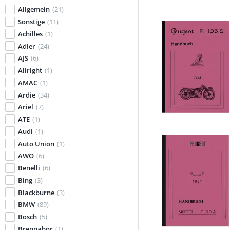
Allgemein
(21)
Sonstige
(11)
Achilles
(1)
Adler
(24)
AJS
(6)
Allright
(1)
AMAC
(1)
Ardie
(34)
Ariel
(7)
ATE
(1)
Audi
(1)
Auto Union
(1)
AWO
(6)
Benelli
(6)
Bing
(3)
Blackburne
(3)
BMW
(89)
Bosch
(5)
Brennabor
(1)