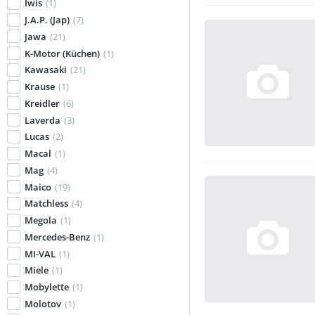
Iwis
(1)
J.A.P. (Jap)
(7)
Jawa
(21)
K-Motor (Küchen)
(1)
Kawasaki
(21)
Krause
(1)
Kreidler
(6)
Laverda
(3)
Lucas
(2)
Macal
(1)
Mag
(4)
Maico
(19)
Matchless
(4)
Megola
(1)
Mercedes-Benz
(1)
MI-VAL
(1)
Miele
(1)
Mobylette
(1)
Molotov
(1)