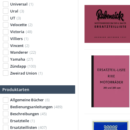
Universal
(1)
Ural
(3)
UT
(3)
Velocette
(2)
Victoria
(48)
Villiers
(1)
Vincent
(2)
Wanderer
(22)
Yamaha
(27)
Zündapp
(100)
Zweirad Union
(1)
Produktarten
Allgemeine Bücher
(6)
Bedienungsanleitungen
(489)
Beschreibungen
(45)
Ersatzteile
(1)
Ersatzteillisten
(407)