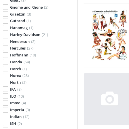
Gilett
(3)
Gnome und Rhône
(3)
Graetzin
(3)
Gutbrod
(1)
Hanomag
(1)
Harley-Davidson
(21)
Henderson
(2)
Hercules
(27)
Hoffmann
(10)
Honda
(54)
Horch
(1)
Horex
(23)
Hurth
(2)
IFA
(8)
ILO
(10)
Imme
(4)
Imperia
(3)
Indian
(12)
ISH
(2)