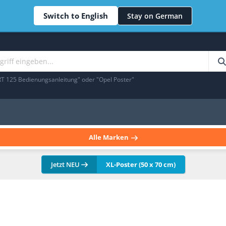
Switch to English
Stay on German
RT 125 Bedienungsanleitung" oder "Opel Poster"
Alle Marken
Jetzt NEU
XL-Poster (50 x 70 cm)