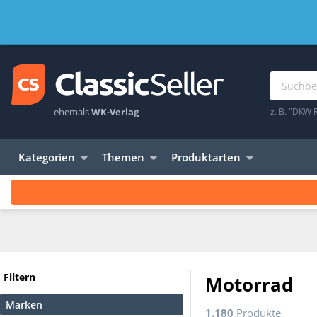
ehemals
WK-Verlag
z. B. "DKW 
Kategorien
Themen
Produktarten
Filtern
Motorrad
Marken
1.180
Produkte