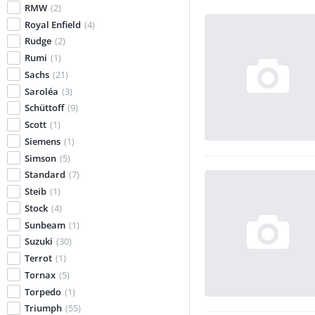
RMW
(2)
Royal Enfield
(4)
Rudge
(2)
Rumi
(1)
Sachs
(21)
Saroléa
(3)
Schüttoff
(9)
Scott
(1)
Siemens
(1)
Simson
(5)
Standard
(7)
Steib
(1)
Stock
(4)
Sunbeam
(1)
Suzuki
(30)
Terrot
(1)
Tornax
(5)
Torpedo
(1)
Triumph
(55)