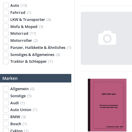
Auto
(13)
Fahrrad
(1)
LKW & Transporter
(4)
Mofa & Moped
(3)
Motorrad
(17)
Motorroller
(2)
Panzer, Halbkette & Ähnliches
(1)
Sonstiges & Allgemeines
(4)
Traktor & Schlepper
(1)
Marken
Allgemein
(6)
Sonstige
(5)
Audi
(1)
Auto Union
(1)
BMW
(3)
Bosch
(1)
Cyklon
(1)