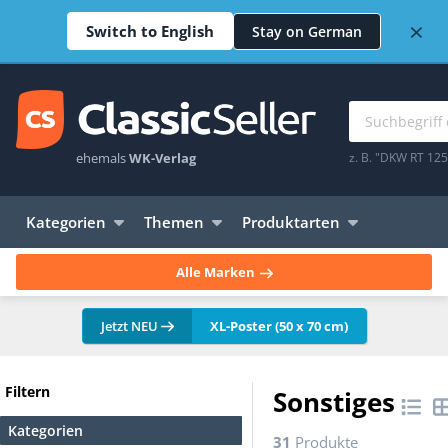
×
Switch to English
Stay on German
ehemals
WK-Verlag
z. B. "DKW RT 12
Kategorien
Themen
Produktarten
Alle Marken
Jetzt NEU
XL-Poster (50 x 70 cm)
Filtern
Sonstiges
Kategorien
31
Produkte