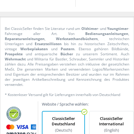
Bei ClassicSeller finden Sie Literatur rund um
Oldtimer
- und
Youngtimer
-
Fahrzeuge aller Art. Von
Bedienungsanleitungen
,
Reparaturanleitungen
,
Werkstatthandbüchern
, technischen
Unterlagen und
Ersatzteillisten
bis hin zu historischen Zeitschriften,
vintage
Werbeplakaten
und
Postern
. Ebenso gehören Bildbände,
Prospekte
und antiquarische
Bücher
zu unserem Sortiment. Auch
Wehrmacht
und Militaria für Bastler, Schrauber, Sammler und Historiker
zählen dazu. Alle Preisangaben verstehen sich inklusive der gesetzlichen
MwSt. Die genannten Marken und verwendeten Logos/Markenzeichen
sind Eigentum der entsprechenden Besitzer und wurden nur im Rahmen
der jeweiligen Artikelbeschreibung und Kennzeichnung des Produktes
verwendet.
* Kostenloser Versand gilt für Lieferungen innerhalb von Deutschland
Website / Sprache wählen:
ClassicSeller
ClassicSeller
Deutschland
International
(Deutsch)
(English)