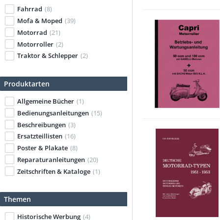
Fahrrad
(8)
Mofa & Moped
(39)
Motorrad
(21)
Motorroller
(2)
Traktor & Schlepper
(2)
Produktarten
Allgemeine Bücher
(1)
Bedienungsanleitungen
(15)
Beschreibungen
(3)
Ersatzteillisten
(16)
Poster & Plakate
(8)
Reparaturanleitungen
(20)
Zeitschriften & Kataloge
(1)
Themen
Historische Werbung
(4)