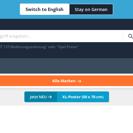
Switch to English
Stay on German
RT 125 Bedienungsanleitung" oder "Opel Poster"
Alle Marken
Jetzt NEU
XL-Poster (50 x 70 cm)