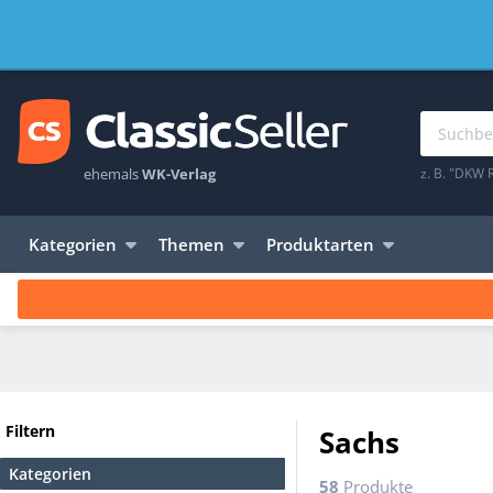
ehemals
WK-Verlag
z. B. "DKW 
Kategorien
Themen
Produktarten
Filtern
Sachs
Kategorien
58
Produkte