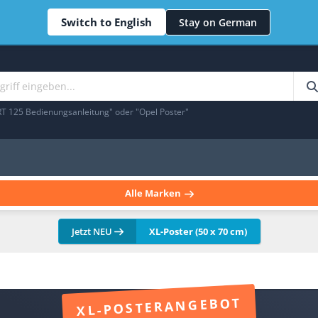
Switch to English
Stay on German
RT 125 Bedienungsanleitung" oder "Opel Poster"
Alle Marken
Jetzt NEU
XL-Poster (50 x 70 cm)
XL-POSTERANGEBOT