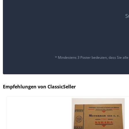
S
* Mindestens 3 Poster bedeuten, dass Sie alle
Empfehlungen von ClassicSeller