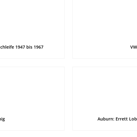
chleife 1947 bis 1967
VW
nig
Auburn: Errett Lo