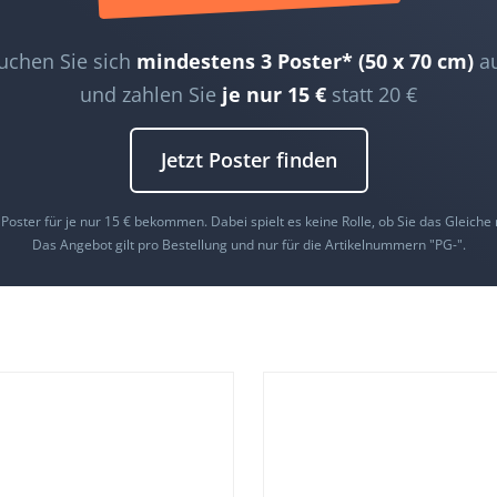
uchen Sie sich
mindestens 3 Poster* (50 x 70 cm)
a
und zahlen Sie
je nur 15 €
statt 20 €
Jetzt Poster finden
 Poster für je nur 15 € bekommen. Dabei spielt es keine Rolle, ob Sie das Gleich
Das Angebot gilt pro Bestellung und nur für die Artikelnummern "PG-".