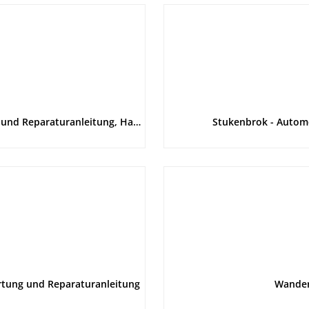
Honda VTR 1000F Firestorm und XL 1000V Varadero Wartung und Reparaturanleitung, Haynes
Stukenbrok - Automo
rtung und Reparaturanleitung
Wandere