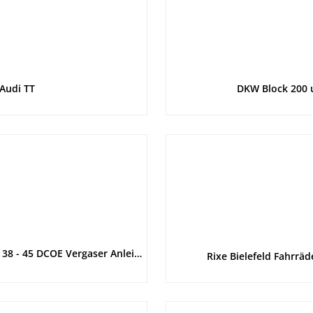
 Audi TT
DKW Block 200 u
Hauptkatalog und Technische Einleitung Weber Serie 40 DFA, 38 - 45 DCOE Vergaser Anleitung
Rixe Bielefeld Fahrr