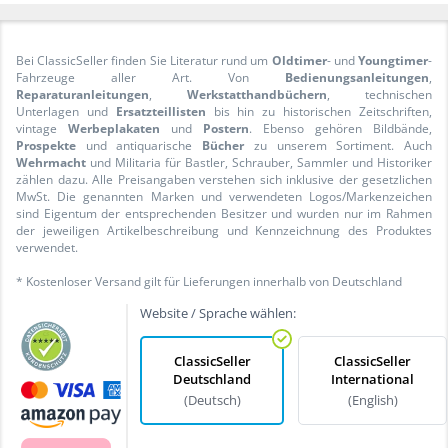
Bei ClassicSeller finden Sie Literatur rund um
Oldtimer
- und
Youngtimer
-
Fahrzeuge aller Art. Von
Bedienungsanleitungen
,
Reparaturanleitungen
,
Werkstatthandbüchern
, technischen
Unterlagen und
Ersatzteillisten
bis hin zu historischen Zeitschriften,
vintage
Werbeplakaten
und
Postern
. Ebenso gehören Bildbände,
Prospekte
und antiquarische
Bücher
zu unserem Sortiment. Auch
Wehrmacht
und Militaria für Bastler, Schrauber, Sammler und Historiker
zählen dazu. Alle Preisangaben verstehen sich inklusive der gesetzlichen
MwSt. Die genannten Marken und verwendeten Logos/Markenzeichen
sind Eigentum der entsprechenden Besitzer und wurden nur im Rahmen
der jeweiligen Artikelbeschreibung und Kennzeichnung des Produktes
verwendet.
* Kostenloser Versand gilt für Lieferungen innerhalb von Deutschland
Website / Sprache wählen:
ClassicSeller
ClassicSeller
Deutschland
International
(Deutsch)
(English)