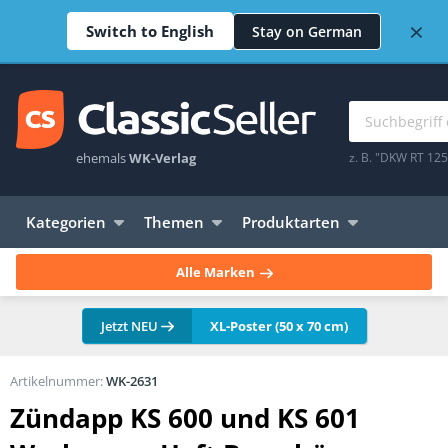
×
Switch to English
Stay on German
ehemals
WK-Verlag
z. B. "DKW RT 12
Kategorien
Themen
Produktarten
Alle Marken
Jetzt NEU
XL-Poster (50 x 70 cm)
Artikelnummer:
WK-2631
Zündapp KS 600 und KS 601