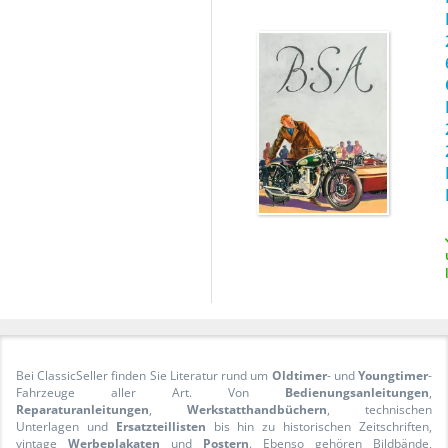
Bei ClassicSeller finden Sie Literatur rund um
Oldtimer
- und
Youngtimer
-
Fahrzeuge aller Art. Von
Bedienungsanleitungen
,
Reparaturanleitungen
,
Werkstatthandbüchern
, technischen
Unterlagen und
Ersatzteillisten
bis hin zu historischen Zeitschriften,
vintage
Werbeplakaten
und
Postern
. Ebenso gehören Bildbände,