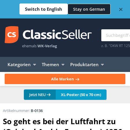
×
Switch to English
Stay on German
ehemals
WK-Verlag
z. B. "DKW RT 12
Kategorien
Themen
Produktarten
Alle Marken
Jetzt NEU
XL-Poster (50 x 70 cm)
Artikelnummer:
B-0136
So geht es bei der Luftfahrt zu