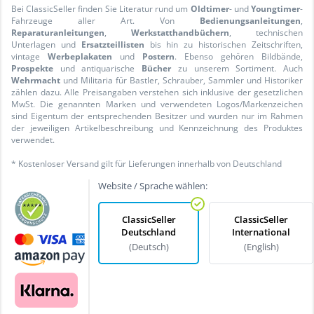
Bei ClassicSeller finden Sie Literatur rund um
Oldtimer
- und
Youngtimer
-
Fahrzeuge aller Art. Von
Bedienungsanleitungen
,
Reparaturanleitungen
,
Werkstatthandbüchern
, technischen
Unterlagen und
Ersatzteillisten
bis hin zu historischen Zeitschriften,
vintage
Werbeplakaten
und
Postern
. Ebenso gehören Bildbände,
Prospekte
und antiquarische
Bücher
zu unserem Sortiment. Auch
Wehrmacht
und Militaria für Bastler, Schrauber, Sammler und Historiker
zählen dazu. Alle Preisangaben verstehen sich inklusive der gesetzlichen
MwSt. Die genannten Marken und verwendeten Logos/Markenzeichen
sind Eigentum der entsprechenden Besitzer und wurden nur im Rahmen
der jeweiligen Artikelbeschreibung und Kennzeichnung des Produktes
verwendet.
* Kostenloser Versand gilt für Lieferungen innerhalb von Deutschland
Website / Sprache wählen:
ClassicSeller
ClassicSeller
Deutschland
International
(Deutsch)
(English)