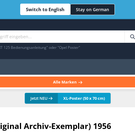
Switch to English
Stay on German
RT 125 Bedienungsanleitung" oder "Opel Poster"
Alle Marken
Jetzt NEU
XL-Poster (50 x 70 cm)
riginal Archiv-Exemplar) 1956