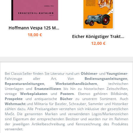
Hoffmann Vespa 125 Modell 1954 Motorroller HC Typ C Königin Ersatzteilliste
18,00 €
Eicher Königstiger Traktor Schlepper Reklame Werbung Poster Plakat
12,00 €
Bei ClassicSeller finden Sie Literatur rund um
Oldtimer
- und
Youngtimer
-
Fahrzeuge aller Art. Von
Bedienungsanleitungen
,
Reparaturanleitungen
,
Werkstatthandbüchern
, technischen
Unterlagen und
Ersatzteillisten
bis hin zu historischen Zeitschriften,
vintage
Werbeplakaten
und
Postern
. Ebenso gehören Bildbände,
Prospekte
und antiquarische
Bücher
zu unserem Sortiment. Auch
Wehrmacht
und Militaria für Bastler, Schrauber, Sammler und Historiker
zählen dazu. Alle Preisangaben verstehen sich inklusive der gesetzlichen
MwSt. Die genannten Marken und verwendeten Logos/Markenzeichen
sind Eigentum der entsprechenden Besitzer und wurden nur im Rahmen
der jeweiligen Artikelbeschreibung und Kennzeichnung des Produktes
verwendet.