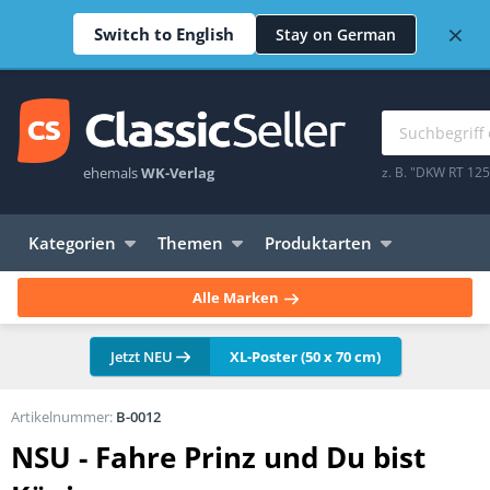
×
Switch to English
Stay on German
ehemals
WK-Verlag
z. B. "DKW RT 12
Kategorien
Themen
Produktarten
Alle Marken
Jetzt NEU
XL-Poster (50 x 70 cm)
Artikelnummer:
B-0012
NSU - Fahre Prinz und Du bist