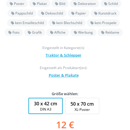
Poster
Plakat
Bild
Dekoration
Schild
Pappschild
Dekoschild
Papier
Kunstdruck
kein Emailleschild
kein Blechschild
kein Prospekt
Foto
Grafik
Affiche
Werbung
Reklame
Eingestellt in Kategorie(n):
Traktor & Schlepper
Eingestellt als Produktart(en):
Poster & Plakate
Größe wählen:
30 x 42 cm
50 x 70 cm
DIN A3
XL-Poster
12 €