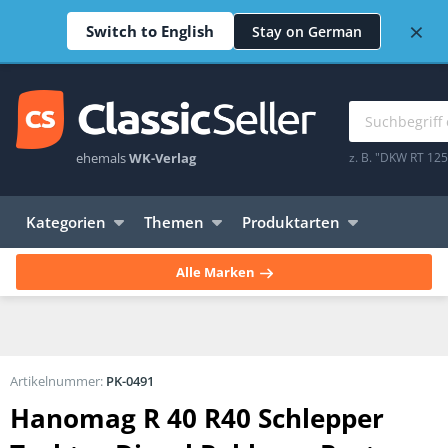
×
Switch to English
Stay on German
ehemals
WK-Verlag
z. B. "DKW RT 12
Kategorien
Themen
Produktarten
Alle Marken
Artikelnummer:
PK-0491
Hanomag R 40 R40 Schlepper