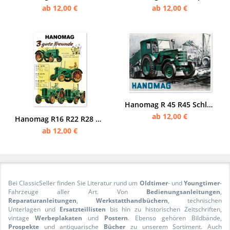
ab 12,00 €
ab 12,00 €
Hanomag R 45 R45 Schlepper Traktor Diesel Reklame Poster Plakat
ab 12,00 €
Hanomag R16 R22 R28 R 16 22 28 Traktor Diesel Schlepper Reklame Werbung Poster Plakat Schild Bild
ab 12,00 €
Bei ClassicSeller finden Sie Literatur rund um
Oldtimer
- und
Youngtimer
-
Fahrzeuge aller Art. Von
Bedienungsanleitungen
,
Reparaturanleitungen
,
Werkstatthandbüchern
, technischen
Unterlagen und
Ersatzteillisten
bis hin zu historischen Zeitschriften,
vintage
Werbeplakaten
und
Postern
. Ebenso gehören Bildbände,
Prospekte
und antiquarische
Bücher
zu unserem Sortiment. Auch