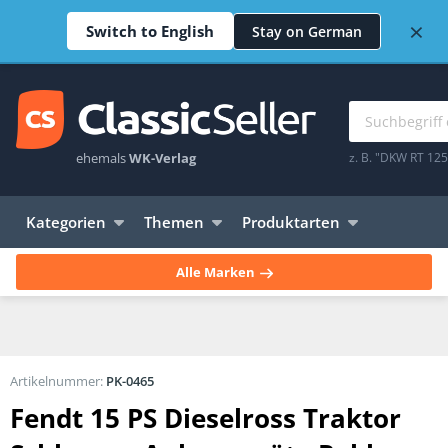
×
Switch to English
Stay on German
ehemals
WK-Verlag
z. B. "DKW RT 12
Kategorien
Themen
Produktarten
Alle Marken
Artikelnummer:
PK-0465
Fendt 15 PS Dieselross Traktor