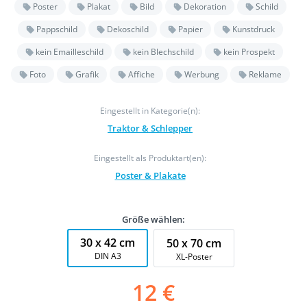
Poster
Plakat
Bild
Dekoration
Schild
Pappschild
Dekoschild
Papier
Kunstdruck
kein Emailleschild
kein Blechschild
kein Prospekt
Foto
Grafik
Affiche
Werbung
Reklame
Eingestellt in Kategorie(n):
Traktor & Schlepper
Eingestellt als Produktart(en):
Poster & Plakate
Größe wählen:
30 x 42 cm
50 x 70 cm
DIN A3
XL-Poster
12 €