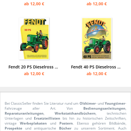
ab 12,00 €
ab 12,00 €
Fendt 20 PS Dieselross Traktor Schlepper mit Frau als Fahrerin Reklame Poster Plakat
Fendt 40 PS Dieselross Mähdrescher Zapfwelle Traktor Schlepper Reklame Poster Plakat
ab 12,00 €
ab 12,00 €
Bei ClassicSeller finden Sie Literatur rund um
Oldtimer
- und
Youngtimer
-
Fahrzeuge aller Art. Von
Bedienungsanleitungen
,
Reparaturanleitungen
,
Werkstatthandbüchern
, technischen
Unterlagen und
Ersatzteillisten
bis hin zu historischen Zeitschriften,
vintage
Werbeplakaten
und
Postern
. Ebenso gehören Bildbände,
Prospekte
und antiquarische
Bücher
zu unserem Sortiment. Auch