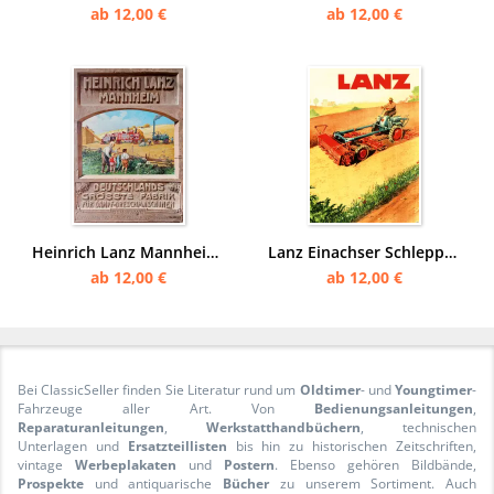
ab 12,00 €
ab 12,00 €
Heinrich Lanz Mannheim Dampf-Dreschmaschinen Traktor Werbung Reklame Plakat Poster Plakat
Lanz Einachser Schlepper Diesel Poster Plakat
ab 12,00 €
ab 12,00 €
Bei ClassicSeller finden Sie Literatur rund um
Oldtimer
- und
Youngtimer
-
Fahrzeuge aller Art. Von
Bedienungsanleitungen
,
Reparaturanleitungen
,
Werkstatthandbüchern
, technischen
Unterlagen und
Ersatzteillisten
bis hin zu historischen Zeitschriften,
vintage
Werbeplakaten
und
Postern
. Ebenso gehören Bildbände,
Prospekte
und antiquarische
Bücher
zu unserem Sortiment. Auch