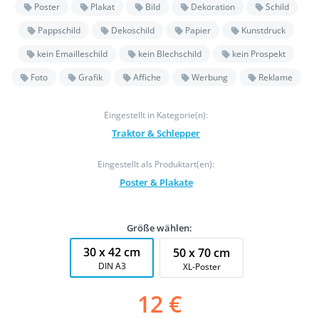
Poster
Plakat
Bild
Dekoration
Schild
Pappschild
Dekoschild
Papier
Kunstdruck
kein Emailleschild
kein Blechschild
kein Prospekt
Foto
Grafik
Affiche
Werbung
Reklame
Eingestellt in Kategorie(n):
Traktor & Schlepper
Eingestellt als Produktart(en):
Poster & Plakate
Größe wählen:
30 x 42 cm
50 x 70 cm
DIN A3
XL-Poster
12 €