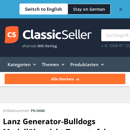
×
Switch to English
Stay on German
ehemals
WK-Verlag
z. B. "DKW RT 12
Kategorien
Themen
Produktarten
Alle Marken
Artikelnummer:
PK-0446
Lanz Generator-Bulldogs