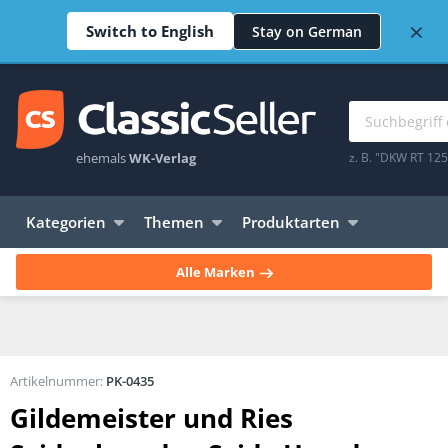
×
Switch to English
Stay on German
ehemals
WK-Verlag
z. B. "DKW RT 12
Kategorien
Themen
Produktarten
Alle Marken
Artikelnummer:
PK-0435
Gildemeister und Ries