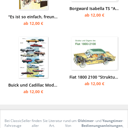
Borgward Isabella TS "Am Strand, mit Menschen und Pferden" Poster Plakat
ab 12,00 €
"Es ist so einfach, freundlich und hilfsbereit zu sein" Menschen helfen Hinweis Poster Plakat
ab 12,00 €
Fiat 1800 2100 "Struktur und Organe" Schnittzeichnung Poster Plakat
ab 12,00 €
Buick und Cadillac Modellübersicht Modelle Typen Tafel Auto Poster Plakat
ab 12,00 €
Bei ClassicSeller finden Sie Literatur rund um
Oldtimer
- und
Youngtimer
-
Fahrzeuge aller Art. Von
Bedienungsanleitungen
,