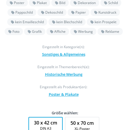
Poster
Plakat
Bild
Dekoration
Schild
Pappschild
Dekoschild
Papier
Kunstdruck
kein Emailleschild
kein Blechschild
kein Prospekt
Foto
Grafik
Affiche
Werbung
Reklame
Eingestellt in Kategorie(n):
Sonstiges & Allgemeines
Eingestellt in Themenbereich(e):
Historische Werbung
Eingestellt als Produktart(en):
Poster & Plakate
Größe wählen:
30 x 42 cm
50 x 70 cm
DIN A3
XL-Poster