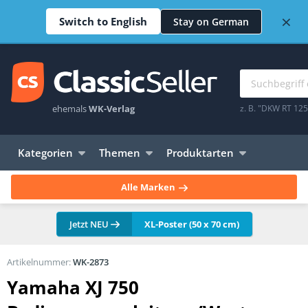
×
Switch to English
Stay on German
ehemals
WK-Verlag
z. B. "DKW RT 12
Kategorien
Themen
Produktarten
Alle Marken
Jetzt NEU
XL-Poster (50 x 70 cm)
Artikelnummer:
WK-2873
Yamaha XJ 750