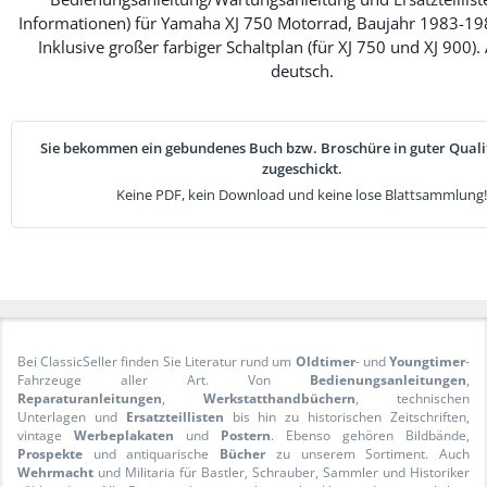
Informationen) für Yamaha XJ 750 Motorrad, Baujahr 1983-19
Inklusive großer farbiger Schaltplan (für XJ 750 und XJ 900).
deutsch.
Sie bekommen ein gebundenes Buch bzw. Broschüre in guter Qualit
zugeschickt.
Keine PDF, kein Download und keine lose Blattsammlung!
Bei ClassicSeller finden Sie Literatur rund um
Oldtimer
- und
Youngtimer
-
Fahrzeuge aller Art. Von
Bedienungsanleitungen
,
Reparaturanleitungen
,
Werkstatthandbüchern
, technischen
Unterlagen und
Ersatzteillisten
bis hin zu historischen Zeitschriften,
vintage
Werbeplakaten
und
Postern
. Ebenso gehören Bildbände,
Prospekte
und antiquarische
Bücher
zu unserem Sortiment. Auch
Wehrmacht
und Militaria für Bastler, Schrauber, Sammler und Historiker