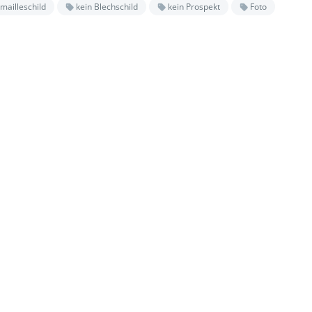
mailleschild
kein Blechschild
kein Prospekt
Foto