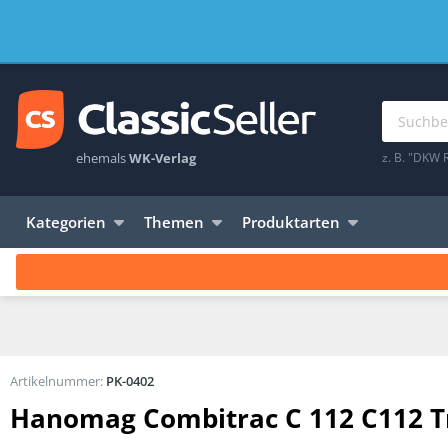
ehemals
WK-Verlag
z. B. "DKW 
Kategorien
Themen
Produktarten
Artikelnummer:
PK-0402
Hanomag Combitrac C 112 C112 Tr