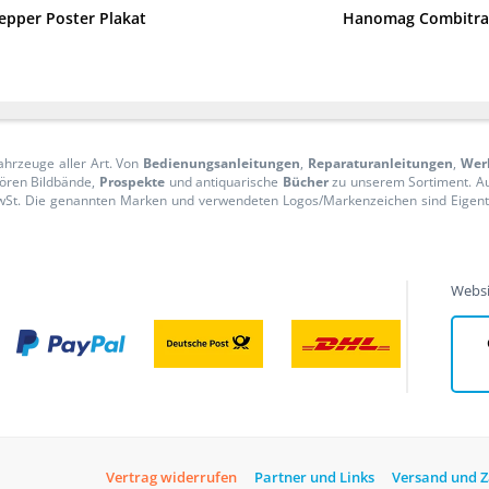
epper Poster Plakat
Hanomag Combitrac 
ahrzeuge aller Art. Von
Bedienungsanleitungen
,
Reparaturanleitungen
,
Wer
ören Bildbände,
Prospekte
und antiquarische
Bücher
zu unserem Sortiment. 
n MwSt. Die genannten Marken und verwendeten Logos/Markenzeichen sind Eige
Websi
Vertrag widerrufen
Partner und Links
Versand und 