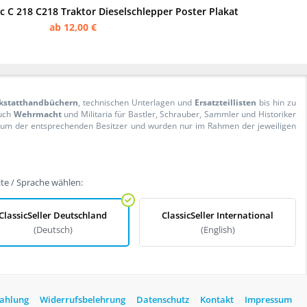
C 218 C218 Traktor Dieselschlepper Poster Plakat
ab 12,00 €
kstatthandbüchern
, technischen Unterlagen und
Ersatzteillisten
bis hin zu
Auch
Wehrmacht
und Militaria für Bastler, Schrauber, Sammler und Historiker
ntum der entsprechenden Besitzer und wurden nur im Rahmen der jeweiligen
te / Sprache wählen:
ClassicSeller Deutschland
ClassicSeller International
(Deutsch)
(English)
Zahlung
Widerrufsbelehrung
Datenschutz
Kontakt
Impressum