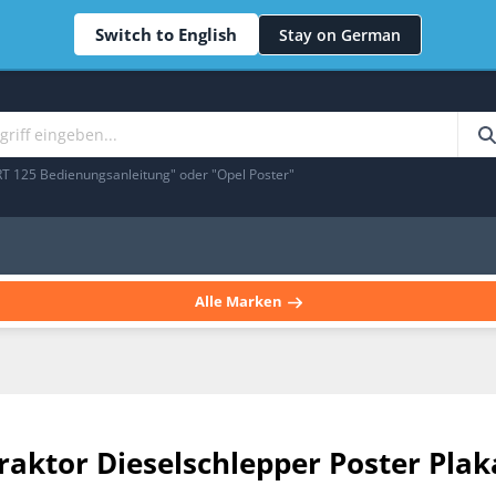
Switch to English
Stay on German
RT 125 Bedienungsanleitung" oder "Opel Poster"
Alle Marken
aktor Dieselschlepper Poster Plak