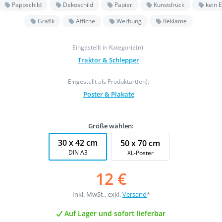
Pappschild
Dekoschild
Papier
Kunstdruck
kein E
Grafik
Affiche
Werbung
Reklame
Eingestellt in Kategorie(n):
Traktor & Schlepper
Eingestellt als Produktart(en):
Poster & Plakate
Größe wählen:
30 x 42 cm
50 x 70 cm
DIN A3
XL-Poster
12 €
Inkl. MwSt., exkl.
Versand
*
Auf Lager und sofort lieferbar