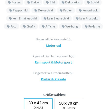
Poster
Plakat
Bild
Dekoration
Schild
Pappschild
Dekoschild
Papier
Kunstdruck
kein Emailleschild
kein Blechschild
kein Prospekt
Foto
Grafik
Affiche
Werbung
Reklame
Eingestellt in Kategorie(n):
Motorrad
Eingestellt in Themenbereich(e):
Rennsport & Motorsport
Eingestellt als Produktart(en):
Poster & Plakate
Größe wählen:
30 x 42 cm
50 x 70 cm
DIN A3
XL-Poster