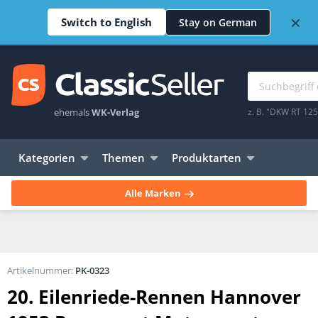
×
Switch to English
Stay on German
ehemals
WK-Verlag
z. B. "DKW RT 12
Kategorien
Themen
Produktarten
Alle Marken
Artikelnummer:
PK-0323
20. Eilenriede-Rennen Hannover