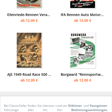
Eilenriede-Rennen Veranstaltung Motorsport Rennsport Motorrad Continental Reifen Poster Plakat
IFA Rennen Auto Motorrad Motorsport Rennsport Poster Plakat
ab 12,00 €
ab 12,00 €
AJS 1949 Road Race 500 ccm Rennen Grand Prix Rennsport Motorsport Motorrad Poster Plakat
Borgward "Rennsportwagen siegen, großer Bergpreis von Deutschland" Motorsport Poster Plakat
ab 12,00 €
ab 12,00 €
Bei ClassicSeller finden Sie Literatur rund um
Oldtimer
- und
Youngtimer
-
Fahrzeuge aller Art. Von
Bedienungsanleitungen
,