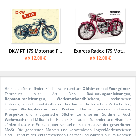
DKW RT 175 Motorrad Poster Plakat
Express Radex 175 Motorrad Poster Plakat
ab 12,00 €
ab 12,00 €
Bei ClassicSeller finden Sie Literatur rund um
Oldtimer
- und
Youngtimer
-
Fahrzeuge aller Art. Von
Bedienungsanleitungen
,
Reparaturanleitungen
,
Werkstatthandbüchern
, technischen
Unterlagen und
Ersatzteillisten
bis hin zu historischen Zeitschriften,
vintage
Werbeplakaten
und
Postern
. Ebenso gehören Bildbände,
Prospekte
und antiquarische
Bücher
zu unserem Sortiment. Auch
Wehrmacht
und Militaria für Bastler, Schrauber, Sammler und Historiker
zählen dazu. Alle Preisangaben verstehen sich inklusive der gesetzlichen
MwSt. Die genannten Marken und verwendeten Logos/Markenzeichen
sind Eigentum der entsprechenden Besitzer und wurden nur im Rahmen