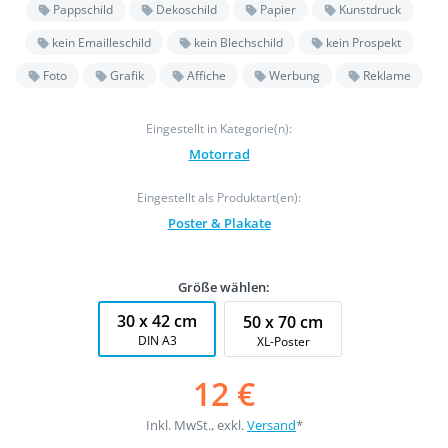
Pappschild
Dekoschild
Papier
Kunstdruck
kein Emailleschild
kein Blechschild
kein Prospekt
Foto
Grafik
Affiche
Werbung
Reklame
Eingestellt in Kategorie(n):
Motorrad
Eingestellt als Produktart(en):
Poster & Plakate
Größe wählen:
30 x 42 cm
50 x 70 cm
DIN A3
XL-Poster
12 €
Inkl. MwSt., exkl.
Versand
*