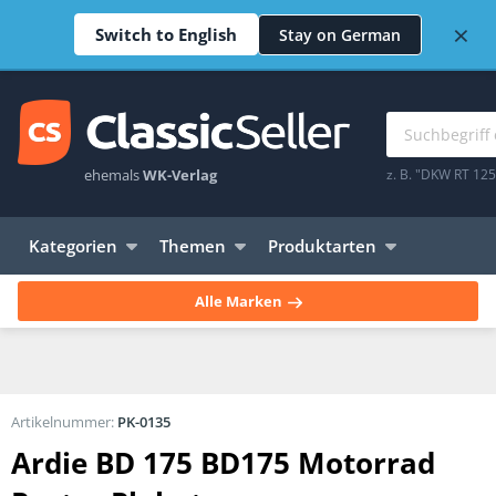
×
Switch to English
Stay on German
ehemals
WK-Verlag
z. B. "DKW RT 12
Kategorien
Themen
Produktarten
Alle Marken
Artikelnummer:
PK-0135
Ardie BD 175 BD175 Motorrad