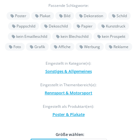
Passende Schlagworte:
Poster
Plakat
Bild
Dekoration
Schild
Pappschild
Dekoschild
Papier
Kunstdruck
kein Emailleschild
kein Blechschild
kein Prospekt
Foto
Grafik
Affiche
Werbung
Reklame
Eingestellt in Kategorie(n):
Sonstiges & Allgemeines
Eingestellt in Themenbereich(e):
Rennsport & Motorsport
Eingestellt als Produktart(en):
Poster & Plakate
Größe wählen: