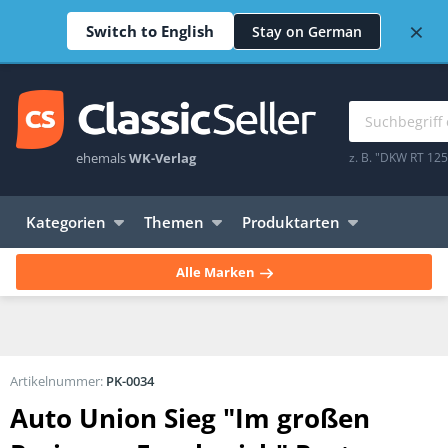
×
Switch to English
Stay on German
ehemals
WK-Verlag
z. B. "DKW RT 12
Kategorien
Themen
Produktarten
Alle Marken
Artikelnummer:
PK-0034
Auto Union Sieg "Im großen