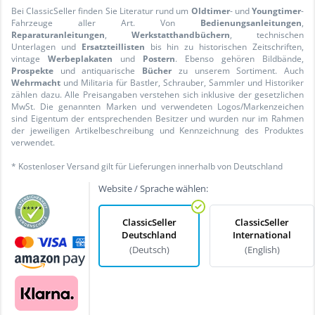
Bei ClassicSeller finden Sie Literatur rund um
Oldtimer
- und
Youngtimer
-
Fahrzeuge aller Art. Von
Bedienungsanleitungen
,
Reparaturanleitungen
,
Werkstatthandbüchern
, technischen
Unterlagen und
Ersatzteillisten
bis hin zu historischen Zeitschriften,
vintage
Werbeplakaten
und
Postern
. Ebenso gehören Bildbände,
Prospekte
und antiquarische
Bücher
zu unserem Sortiment. Auch
Wehrmacht
und Militaria für Bastler, Schrauber, Sammler und Historiker
zählen dazu. Alle Preisangaben verstehen sich inklusive der gesetzlichen
MwSt. Die genannten Marken und verwendeten Logos/Markenzeichen
sind Eigentum der entsprechenden Besitzer und wurden nur im Rahmen
der jeweiligen Artikelbeschreibung und Kennzeichnung des Produktes
verwendet.
* Kostenloser Versand gilt für Lieferungen innerhalb von Deutschland
Website / Sprache wählen:
ClassicSeller
ClassicSeller
Deutschland
International
(Deutsch)
(English)