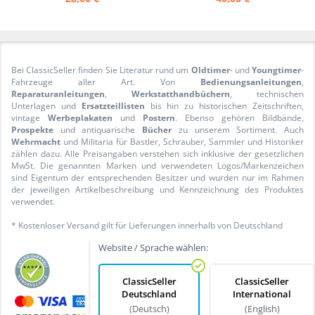
Bei ClassicSeller finden Sie Literatur rund um
Oldtimer
- und
Youngtimer
-
Fahrzeuge aller Art. Von
Bedienungsanleitungen
,
Reparaturanleitungen
,
Werkstatthandbüchern
, technischen
Unterlagen und
Ersatzteillisten
bis hin zu historischen Zeitschriften,
vintage
Werbeplakaten
und
Postern
. Ebenso gehören Bildbände,
Prospekte
und antiquarische
Bücher
zu unserem Sortiment. Auch
Wehrmacht
und Militaria für Bastler, Schrauber, Sammler und Historiker
zählen dazu. Alle Preisangaben verstehen sich inklusive der gesetzlichen
MwSt. Die genannten Marken und verwendeten Logos/Markenzeichen
sind Eigentum der entsprechenden Besitzer und wurden nur im Rahmen
der jeweiligen Artikelbeschreibung und Kennzeichnung des Produktes
verwendet.
* Kostenloser Versand gilt für Lieferungen innerhalb von Deutschland
Website / Sprache wählen:
ClassicSeller
ClassicSeller
Deutschland
International
(Deutsch)
(English)