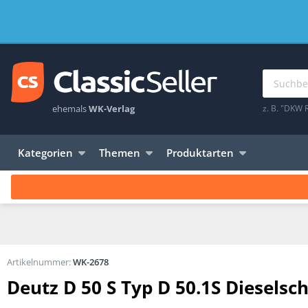
ehemals
WK-Verlag
z. B. "DKW 
Kategorien
Themen
Produktarten
Artikelnummer:
WK-2678
Deutz D 50 S Typ D 50.1S Diesels