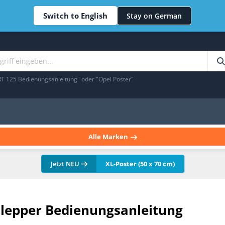
Switch to English
Stay on German
RT 125 Bedienungsanleitung" oder "Opel Poster"
Alle Marken
Jetzt NEU
XL-Poster (50 x 70 cm)
chlepper Bedienungsanleitung