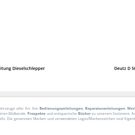
itung Dieselschlepper
Deutz D 5
ahrzeuge aller Art. Von
Bedienungsanleitungen
,
Reparaturanleitungen
,
Wer
ören Bildbände,
Prospekte
und antiquarische
Bücher
zu unserem Sortiment. 
n MwSt. Die genannten Marken und verwendeten Logos/Markenzeichen sind Eige