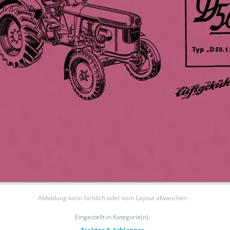
Abbildung kann farblich oder vom Layout abweichen
Eingestellt in Kategorie(n):