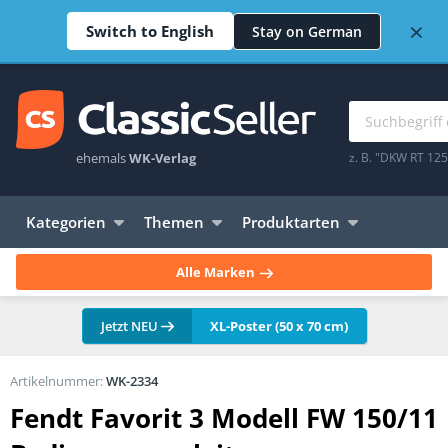
×
Switch to English
Stay on German
ehemals
WK-Verlag
z. B. "DKW RT 12
Kategorien
Themen
Produktarten
Alle Marken
Jetzt NEU
XL-Poster (50 x 70 cm)
Artikelnummer:
WK-2334
Fendt Favorit 3 Modell FW 150/11