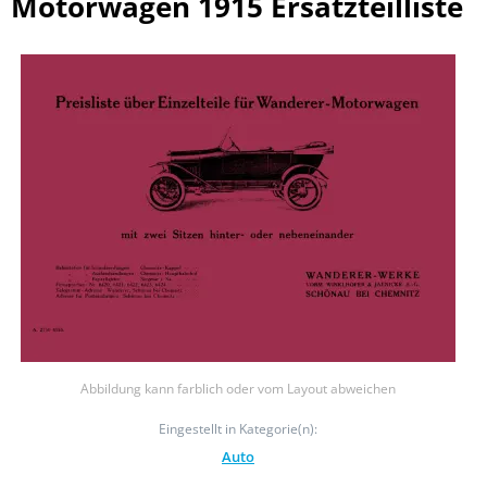
Motorwagen 1915 Ersatzteilliste
Abbildung kann farblich oder vom Layout abweichen
Eingestellt in Kategorie(n):
Auto