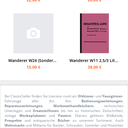
Wanderer W24 (Sonderausrüstung) Bedienungsanleitung und Ersatzteilliste HDV D 632/30a
Wanderer W11 2,5/3 Liter Wagen 1940 Ersatzteilliste (W 35 W 40 W 50 W 51)
15,00 €
38,00 €
Bei ClassicSeller finden Sie Literatur rund um
Oldtimer
- und
Youngtimer
-
Fahrzeuge aller Art. Von
Bedienungsanleitungen
,
Reparaturanleitungen
,
Werkstatthandbüchern
, technischen
Unterlagen und
Ersatzteillisten
bis hin zu historischen Zeitschriften,
vintage
Werbeplakaten
und
Postern
. Ebenso gehören Bildbände,
Prospekte
und antiquarische
Bücher
zu unserem Sortiment. Auch
Wehrmacht
und Militaria für Bastler, Schrauber, Sammler und Historiker