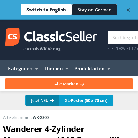
×
Switch to English
Stay on German
ehemals
WK-Verlag
z. B. "DKW RT 12
Kategorien
Themen
Produktarten
Alle Marken
Jetzt NEU
XL-Poster (50 x 70 cm)
Artikelnummer:
WK-2300
Wanderer 4-Zylinder