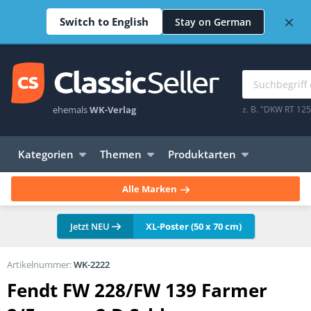
×
Switch to English
Stay on German
ehemals
WK-Verlag
z. B. "DKW RT 12
Kategorien
Themen
Produktarten
Alle Marken
Jetzt NEU
XL-Poster (50 x 70 cm)
Artikelnummer:
WK-2222
Fendt FW 228/FW 139 Farmer