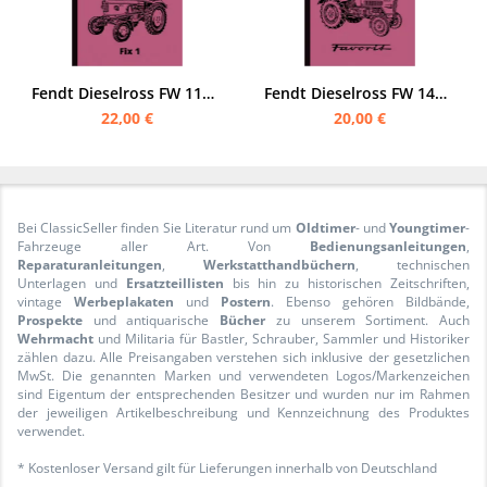
Fendt Dieselross FW 116/ FL 116 Bedienungsanleitung (Fix 1)
Fendt Dieselross FW 140/ 150 Bedienungsanleitung
22,00 €
20,00 €
Bei ClassicSeller finden Sie Literatur rund um
Oldtimer
- und
Youngtimer
-
Fahrzeuge aller Art. Von
Bedienungsanleitungen
,
Reparaturanleitungen
,
Werkstatthandbüchern
, technischen
Unterlagen und
Ersatzteillisten
bis hin zu historischen Zeitschriften,
vintage
Werbeplakaten
und
Postern
. Ebenso gehören Bildbände,
Prospekte
und antiquarische
Bücher
zu unserem Sortiment. Auch
Wehrmacht
und Militaria für Bastler, Schrauber, Sammler und Historiker
zählen dazu. Alle Preisangaben verstehen sich inklusive der gesetzlichen
MwSt. Die genannten Marken und verwendeten Logos/Markenzeichen
sind Eigentum der entsprechenden Besitzer und wurden nur im Rahmen
der jeweiligen Artikelbeschreibung und Kennzeichnung des Produktes
verwendet.
* Kostenloser Versand gilt für Lieferungen innerhalb von Deutschland