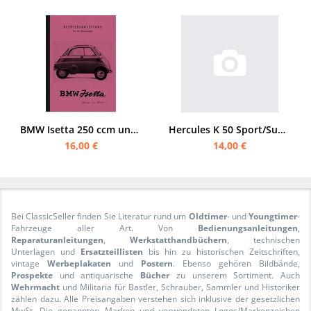
BMW Isetta 250 ccm und 300 ccm Bedienungsanleitung
Hercules K 50 Sport/Super Sport/RS Bedienungsanleitung
16,00 €
14,00 €
Bei ClassicSeller finden Sie Literatur rund um
Oldtimer
- und
Youngtimer
-
Fahrzeuge aller Art. Von
Bedienungsanleitungen
,
Reparaturanleitungen
,
Werkstatthandbüchern
, technischen
Unterlagen und
Ersatzteillisten
bis hin zu historischen Zeitschriften,
vintage
Werbeplakaten
und
Postern
. Ebenso gehören Bildbände,
Prospekte
und antiquarische
Bücher
zu unserem Sortiment. Auch
Wehrmacht
und Militaria für Bastler, Schrauber, Sammler und Historiker
zählen dazu. Alle Preisangaben verstehen sich inklusive der gesetzlichen
MwSt. Die genannten Marken und verwendeten Logos/Markenzeichen