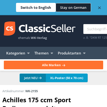
×
Switch to English
Stay on German
ehemals
WK-Verlag
z. B. "DKW RT 12
Kategorien
Themen
Produktarten
Alle Marken
Jetzt NEU
XL-Poster (50 x 70 cm)
Artikelnummer:
WK-2155
Achilles 175 ccm Sport