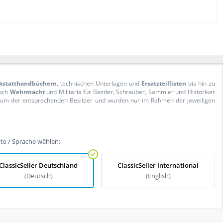
kstatthandbüchern
, technischen Unterlagen und
Ersatzteillisten
bis hin zu
Auch
Wehrmacht
und Militaria für Bastler, Schrauber, Sammler und Historiker
ntum der entsprechenden Besitzer und wurden nur im Rahmen der jeweiligen
te / Sprache wählen:
ClassicSeller Deutschland
ClassicSeller International
(Deutsch)
(English)