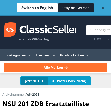
×
Switch to English
Stay on German
ehemals
WK-Verlag
z. B. "DKW RT 12
Kategorien
Themen
Produktarten
Alle Marken
Jetzt NEU
XL-Poster (50 x 70 cm)
Artikelnummer:
WK-2051
NSU 201 ZDB Ersatzteilliste