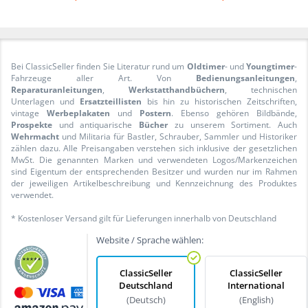
Bei ClassicSeller finden Sie Literatur rund um
Oldtimer
- und
Youngtimer
-
Fahrzeuge aller Art. Von
Bedienungsanleitungen
,
Reparaturanleitungen
,
Werkstatthandbüchern
, technischen
Unterlagen und
Ersatzteillisten
bis hin zu historischen Zeitschriften,
vintage
Werbeplakaten
und
Postern
. Ebenso gehören Bildbände,
Prospekte
und antiquarische
Bücher
zu unserem Sortiment. Auch
Wehrmacht
und Militaria für Bastler, Schrauber, Sammler und Historiker
zählen dazu. Alle Preisangaben verstehen sich inklusive der gesetzlichen
MwSt. Die genannten Marken und verwendeten Logos/Markenzeichen
sind Eigentum der entsprechenden Besitzer und wurden nur im Rahmen
der jeweiligen Artikelbeschreibung und Kennzeichnung des Produktes
verwendet.
* Kostenloser Versand gilt für Lieferungen innerhalb von Deutschland
Website / Sprache wählen:
ClassicSeller
ClassicSeller
Deutschland
International
(Deutsch)
(English)