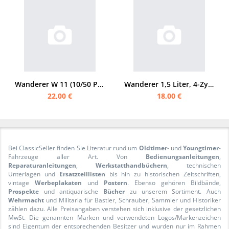
Wanderer W 11 (10/50 PS) Bedienungsanleitung
Wanderer 1,5 Liter, 4-Zylinder 30 PS Wagen Bedienungsanleitung
22,00 €
18,00 €
Bei ClassicSeller finden Sie Literatur rund um
Oldtimer
- und
Youngtimer
-
Fahrzeuge aller Art. Von
Bedienungsanleitungen
,
Reparaturanleitungen
,
Werkstatthandbüchern
, technischen
Unterlagen und
Ersatzteillisten
bis hin zu historischen Zeitschriften,
vintage
Werbeplakaten
und
Postern
. Ebenso gehören Bildbände,
Prospekte
und antiquarische
Bücher
zu unserem Sortiment. Auch
Wehrmacht
und Militaria für Bastler, Schrauber, Sammler und Historiker
zählen dazu. Alle Preisangaben verstehen sich inklusive der gesetzlichen
MwSt. Die genannten Marken und verwendeten Logos/Markenzeichen
sind Eigentum der entsprechenden Besitzer und wurden nur im Rahmen