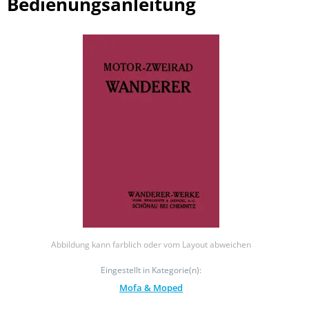
Bedienungsanleitung
Abbildung kann farblich oder vom Layout abweichen
Eingestellt in Kategorie(n):
Mofa & Moped