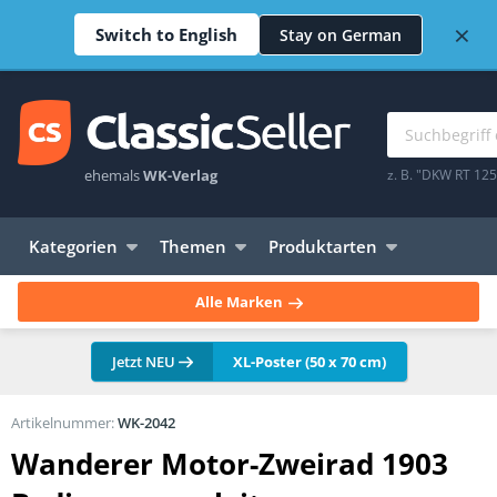
×
Switch to English
Stay on German
ehemals
WK-Verlag
z. B. "DKW RT 12
Kategorien
Themen
Produktarten
Alle Marken
Jetzt NEU
XL-Poster (50 x 70 cm)
Artikelnummer:
WK-2042
Wanderer Motor-Zweirad 1903