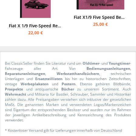
Fiat X1/9 Five Speed Bedienungsanleitung
25,00 €
Fiat X 1/9 Five-Speed Reparaturanleitung Beschreibung Wartung X1/9
22,00 €
Bei ClassicSeller finden Sie Literatur rund um
Oldtimer
- und
Youngtimer
-
Fahrzeuge aller Art. Von
Bedienungsanleitungen
,
Reparaturanleitungen
,
Werkstatthandbüchern
, technischen
Unterlagen und
Ersatzteillisten
bis hin zu historischen Zeitschriften,
vintage
Werbeplakaten
und
Postern
. Ebenso gehören Bildbände,
Prospekte
und antiquarische
Bücher
zu unserem Sortiment. Auch
Wehrmacht
und Militaria für Bastler, Schrauber, Sammler und Historiker
zählen dazu. Alle Preisangaben verstehen sich inklusive der gesetzlichen
MwSt. Die genannten Marken und verwendeten Logos/Markenzeichen
sind Eigentum der entsprechenden Besitzer und wurden nur im Rahmen
der jeweiligen Artikelbeschreibung und Kennzeichnung des Produktes
verwendet.
* Kostenloser Versand gilt für Lieferungen innerhalb von Deutschland