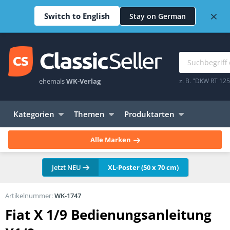
×
Switch to English
Stay on German
ehemals
WK-Verlag
z. B. "DKW RT 12
Kategorien
Themen
Produktarten
Alle Marken
Jetzt NEU
XL-Poster (50 x 70 cm)
Artikelnummer:
WK-1747
Fiat X 1/9 Bedienungsanleitung