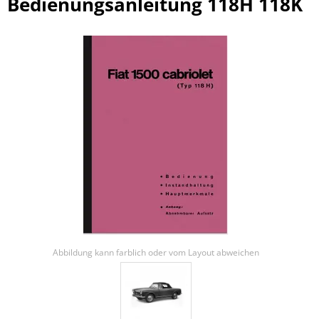
Bedienungsanleitung 118H 118K
Abbildung kann farblich oder vom Layout abweichen