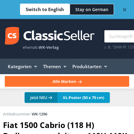
×
Switch to English
Stay on German
ehemals
WK-Verlag
z. B. "DKW RT 12
Kategorien
Themen
Produktarten
Alle Marken
Jetzt NEU
XL-Poster (50 x 70 cm)
Artikelnummer:
WK-1296
Fiat 1500 Cabrio (118 H)