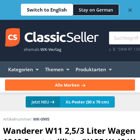
×
Switch to English
Stay on German
ehemals
WK-Verlag
z. B. "DKW RT 12
Kategorien
Themen
Produktarten
Alle Marken
Jetzt NEU
XL-Poster (50 x 70 cm)
Artikelnummer:
WK-0995
Wanderer W11 2,5/3 Liter Wagen