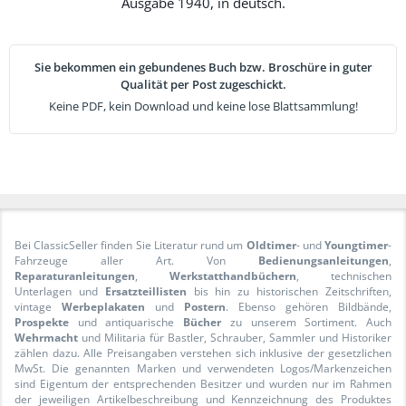
Ausgabe 1940, in deutsch.
Sie bekommen ein gebundenes Buch bzw. Broschüre in guter
Qualität per Post zugeschickt.
Keine PDF, kein Download und keine lose Blattsammlung!
Bei ClassicSeller finden Sie Literatur rund um
Oldtimer
- und
Youngtimer
-
Fahrzeuge aller Art. Von
Bedienungsanleitungen
,
Reparaturanleitungen
,
Werkstatthandbüchern
, technischen
Unterlagen und
Ersatzteillisten
bis hin zu historischen Zeitschriften,
vintage
Werbeplakaten
und
Postern
. Ebenso gehören Bildbände,
Prospekte
und antiquarische
Bücher
zu unserem Sortiment. Auch
Wehrmacht
und Militaria für Bastler, Schrauber, Sammler und Historiker
zählen dazu. Alle Preisangaben verstehen sich inklusive der gesetzlichen
MwSt. Die genannten Marken und verwendeten Logos/Markenzeichen
sind Eigentum der entsprechenden Besitzer und wurden nur im Rahmen
der jeweiligen Artikelbeschreibung und Kennzeichnung des Produktes