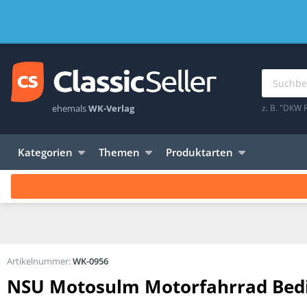
ehemals
WK-Verlag
z. B. "DKW 
Kategorien
Themen
Produktarten
Artikelnummer:
WK-0956
NSU Motosulm Motorfahrrad Bed