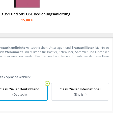
D 351 und 501 OSL Bedienungsanleitung
15,00 €
kstatthandbüchern
, technischen Unterlagen und
Ersatzteillisten
bis hin zu
Auch
Wehrmacht
und Militaria für Bastler, Schrauber, Sammler und Historiker
ntum der entsprechenden Besitzer und wurden nur im Rahmen der jeweiligen
te / Sprache wählen:
ClassicSeller Deutschland
ClassicSeller International
(Deutsch)
(English)