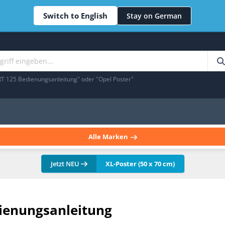
Switch to English
Stay on German
RT 125 Bedienungsanleitung" oder "Opel Poster"
Alle Marken
Jetzt NEU
XL-Poster (50 x 70 cm)
ienungsanleitung