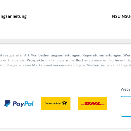
ungsanleitung
NSU NSU-
ahrzeuge aller Art. Von
Bedienungsanleitungen
,
Reparaturanleitungen
,
Wer
ören Bildbände,
Prospekte
und antiquarische
Bücher
zu unserem Sortiment. 
n MwSt. Die genannten Marken und verwendeten Logos/Markenzeichen sind Eige
Websi