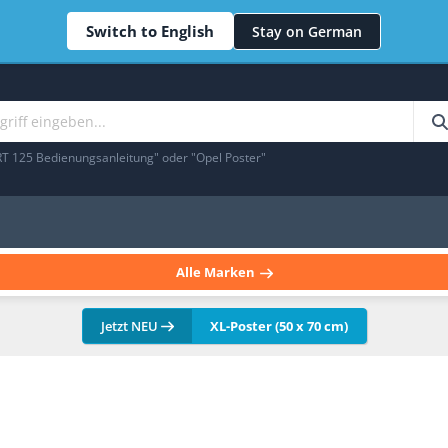
Switch to English
Stay on German
RT 125 Bedienungsanleitung" oder "Opel Poster"
Alle Marken
Jetzt NEU
XL-Poster (50 x 70 cm)