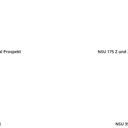
al Prospekt
NSU 175 Z und 
t
NSU 3