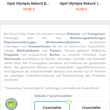
Opel Olympia Rekord Bedienungsanleitung
Opel Olympia Rekord 1953 40 PS Bedienungsanleitung
18,00 €
16,00 €
Bei ClassicSeller finden Sie Literatur rund um
Oldtimer
- und
Youngtimer
-
Fahrzeuge aller Art. Von
Bedienungsanleitungen
,
Reparaturanleitungen
,
Werkstatthandbüchern
, technischen
Unterlagen und
Ersatzteillisten
bis hin zu historischen Zeitschriften,
vintage
Werbeplakaten
und
Postern
. Ebenso gehören Bildbände,
Prospekte
und antiquarische
Bücher
zu unserem Sortiment. Auch
Wehrmacht
und Militaria für Bastler, Schrauber, Sammler und Historiker
zählen dazu. Alle Preisangaben verstehen sich inklusive der gesetzlichen
MwSt. Die genannten Marken und verwendeten Logos/Markenzeichen
sind Eigentum der entsprechenden Besitzer und wurden nur im Rahmen
der jeweiligen Artikelbeschreibung und Kennzeichnung des Produktes
verwendet.
* Kostenloser Versand gilt für Lieferungen innerhalb von Deutschland
Website / Sprache wählen:
ClassicSeller
ClassicSeller