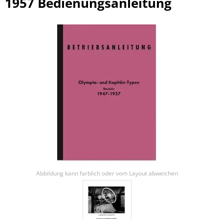
1957 Bedienungsanleitung
Abbildung kann farblich oder vom Layout abweichen