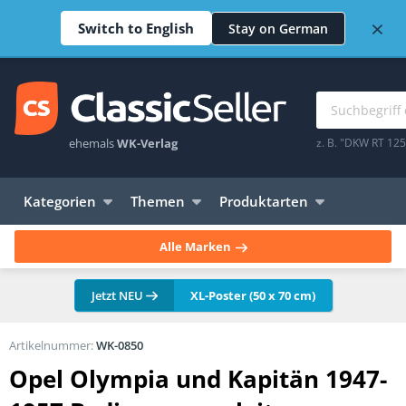
×
Switch to English
Stay on German
ehemals
WK-Verlag
z. B. "DKW RT 12
Kategorien
Themen
Produktarten
Alle Marken
Jetzt NEU
XL-Poster (50 x 70 cm)
Artikelnummer:
WK-0850
Opel Olympia und Kapitän 1947-