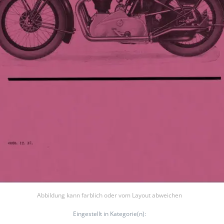
Abbildung kann farblich oder vom Layout abweichen
Eingestellt in Kategorie(n):