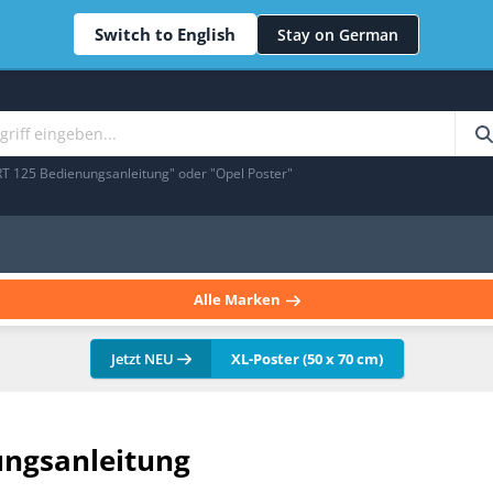
Switch to English
Stay on German
RT 125 Bedienungsanleitung" oder "Opel Poster"
Alle Marken
Jetzt NEU
XL-Poster (50 x 70 cm)
ungsanleitung