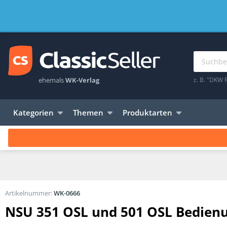
ehemals
WK-Verlag
z. B. "DKW 
Kategorien
Themen
Produktarten
Artikelnummer:
WK-0666
NSU 351 OSL und 501 OSL Bedien