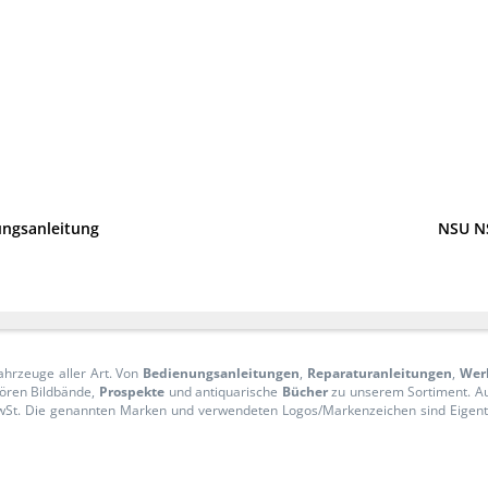
ungsanleitung
NSU N
ahrzeuge aller Art. Von
Bedienungsanleitungen
,
Reparaturanleitungen
,
Wer
ören Bildbände,
Prospekte
und antiquarische
Bücher
zu unserem Sortiment. 
n MwSt. Die genannten Marken und verwendeten Logos/Markenzeichen sind Eige