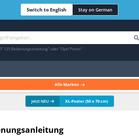
Switch to English
Stay on German
RT 125 Bedienungsanleitung" oder "Opel Poster"
Alle Marken
Jetzt NEU
XL-Poster (50 x 70 cm)
enungsanleitung