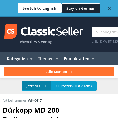
×
Switch to English
Stay on German
ehemals
WK-Verlag
z. B. "DKW RT 12
Kategorien
Themen
Produktarten
Alle Marken
Jetzt NEU
XL-Poster (50 x 70 cm)
Artikelnummer:
WK-0417
Dürkopp MD 200