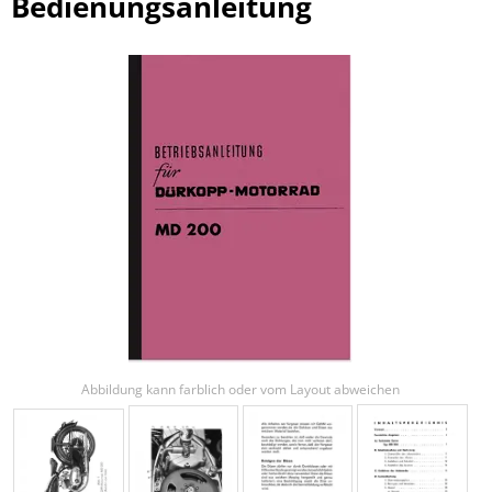
Bedienungsanleitung
Abbildung kann farblich oder vom Layout abweichen