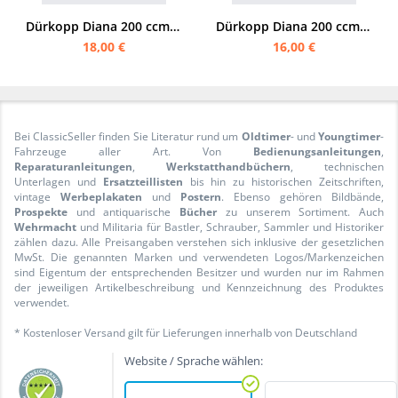
Dürkopp Diana 200 ccm Bedienungsanleitung (Diana Standard Diana Sport)
Dürkopp Diana 200 ccm 1955 Bedienungsanleitung
18,00 €
16,00 €
Bei ClassicSeller finden Sie Literatur rund um
Oldtimer
- und
Youngtimer
-
Fahrzeuge aller Art. Von
Bedienungsanleitungen
,
Reparaturanleitungen
,
Werkstatthandbüchern
, technischen
Unterlagen und
Ersatzteillisten
bis hin zu historischen Zeitschriften,
vintage
Werbeplakaten
und
Postern
. Ebenso gehören Bildbände,
Prospekte
und antiquarische
Bücher
zu unserem Sortiment. Auch
Wehrmacht
und Militaria für Bastler, Schrauber, Sammler und Historiker
zählen dazu. Alle Preisangaben verstehen sich inklusive der gesetzlichen
MwSt. Die genannten Marken und verwendeten Logos/Markenzeichen
sind Eigentum der entsprechenden Besitzer und wurden nur im Rahmen
der jeweiligen Artikelbeschreibung und Kennzeichnung des Produktes
verwendet.
* Kostenloser Versand gilt für Lieferungen innerhalb von Deutschland
Website / Sprache wählen: