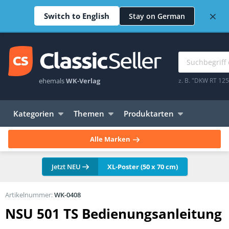
×
Switch to English
Stay on German
ehemals
WK-Verlag
z. B. "DKW RT 12
Kategorien
Themen
Produktarten
Alle Marken
Jetzt NEU
XL-Poster (50 x 70 cm)
Artikelnummer:
WK-0408
NSU 501 TS Bedienungsanleitung