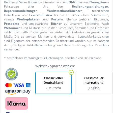
Bei ClassicSeller finden Sie Literatur rund um
Oldtimer
- und
Youngtimer
-
Fahrzeuge aller Art. Von
Bedienungsanleitungen
,
Reparaturanleitungen
,
Werkstatthandbüchern
, technischen
Unterlagen und
Ersatzteillisten
bis hin zu historischen Zeitschriften,
vintage
Werbeplakaten
und
Postern
. Ebenso gehören Bildbände,
Prospekte
und antiquarische
Bücher
zu unserem Sortiment. Auch
Wehrmacht
und Militaria für Bastler, Schrauber, Sammler und Historiker
zählen dazu. Alle Preisangaben verstehen sich inklusive der gesetzlichen
MwSt. Die genannten Marken und verwendeten Logos/Markenzeichen
sind Eigentum der entsprechenden Besitzer und wurden nur im Rahmen
der jeweiligen Artikelbeschreibung und Kennzeichnung des Produktes
verwendet.
* Kostenloser Versand gilt für Lieferungen innerhalb von Deutschland
Website / Sprache wählen:
ClassicSeller
ClassicSeller
Deutschland
International
(Deutsch)
(English)