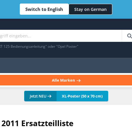
Switch to English
Stay on German
RT 125 Bedienungsanleitung" oder "Opel Poster"
Alle Marken
Jetzt NEU
XL-Poster (50 x 70 cm)
2011 Ersatzteilliste