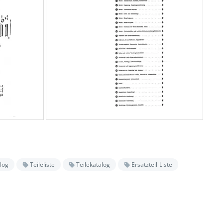
log
Teileliste
Teilekatalog
Ersatzteil-Liste