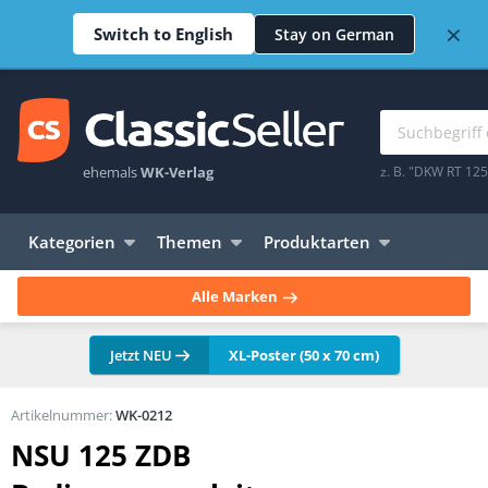
×
Switch to English
Stay on German
ehemals
WK-Verlag
z. B. "DKW RT 12
Kategorien
Themen
Produktarten
Alle Marken
Jetzt NEU
XL-Poster (50 x 70 cm)
Artikelnummer:
WK-0212
NSU 125 ZDB