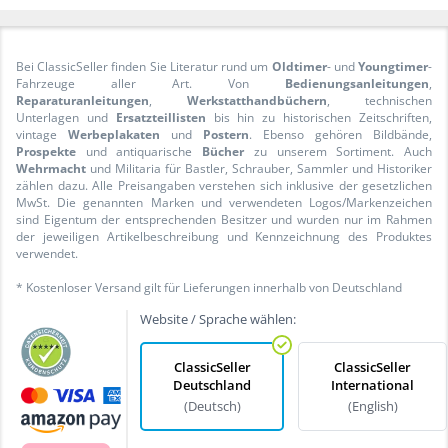
Bei ClassicSeller finden Sie Literatur rund um
Oldtimer
- und
Youngtimer
-
Fahrzeuge aller Art. Von
Bedienungsanleitungen
,
Reparaturanleitungen
,
Werkstatthandbüchern
, technischen
Unterlagen und
Ersatzteillisten
bis hin zu historischen Zeitschriften,
vintage
Werbeplakaten
und
Postern
. Ebenso gehören Bildbände,
Prospekte
und antiquarische
Bücher
zu unserem Sortiment. Auch
Wehrmacht
und Militaria für Bastler, Schrauber, Sammler und Historiker
zählen dazu. Alle Preisangaben verstehen sich inklusive der gesetzlichen
MwSt. Die genannten Marken und verwendeten Logos/Markenzeichen
sind Eigentum der entsprechenden Besitzer und wurden nur im Rahmen
der jeweiligen Artikelbeschreibung und Kennzeichnung des Produktes
verwendet.
* Kostenloser Versand gilt für Lieferungen innerhalb von Deutschland
Website / Sprache wählen:
ClassicSeller
ClassicSeller
Deutschland
International
(Deutsch)
(English)