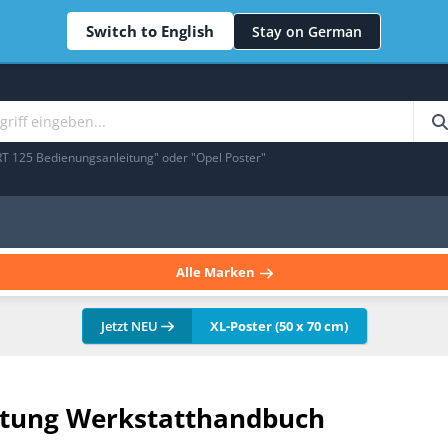
Switch to English
Stay on German
RT 125 Bedienungsanleitung" oder "Opel Poster"
Alle Marken
Jetzt NEU
XL-Poster (50 x 70 cm)
eitung Werkstatthandbuch