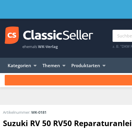
ehemals
WK-Verlag
z. B. "DKW 
Kategorien
Themen
Produktarten
Artikelnummer:
WK-0181
Suzuki RV 50 RV50 Reparaturanl