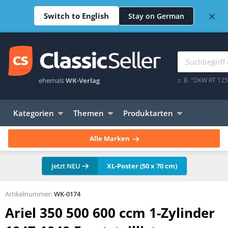
×
Switch to English
Stay on German
ehemals
WK-Verlag
z. B. "DKW RT 12
Kategorien
Themen
Produktarten
Alle Marken
Jetzt NEU
XL-Poster (50 x 70 cm)
Artikelnummer:
WK-0174
Ariel 350 500 600 ccm 1-Zylinder