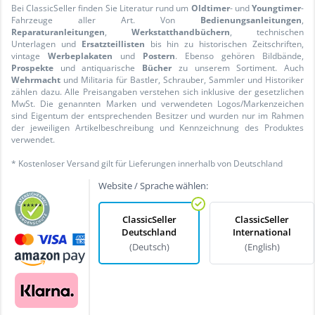
Bei ClassicSeller finden Sie Literatur rund um
Oldtimer
- und
Youngtimer
-
Fahrzeuge aller Art. Von
Bedienungsanleitungen
,
Reparaturanleitungen
,
Werkstatthandbüchern
, technischen
Unterlagen und
Ersatzteillisten
bis hin zu historischen Zeitschriften,
vintage
Werbeplakaten
und
Postern
. Ebenso gehören Bildbände,
Prospekte
und antiquarische
Bücher
zu unserem Sortiment. Auch
Wehrmacht
und Militaria für Bastler, Schrauber, Sammler und Historiker
zählen dazu. Alle Preisangaben verstehen sich inklusive der gesetzlichen
MwSt. Die genannten Marken und verwendeten Logos/Markenzeichen
sind Eigentum der entsprechenden Besitzer und wurden nur im Rahmen
der jeweiligen Artikelbeschreibung und Kennzeichnung des Produktes
verwendet.
* Kostenloser Versand gilt für Lieferungen innerhalb von Deutschland
Website / Sprache wählen:
ClassicSeller
ClassicSeller
Deutschland
International
(Deutsch)
(English)