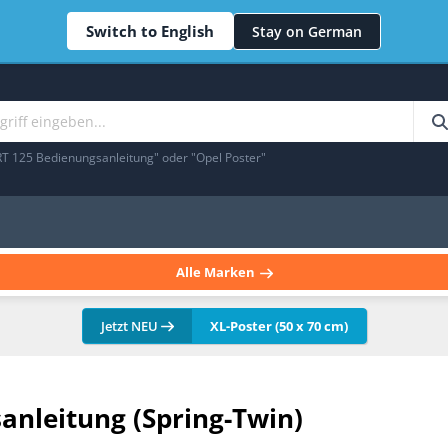
Switch to English
Stay on German
RT 125 Bedienungsanleitung" oder "Opel Poster"
Alle Marken
Jetzt NEU
XL-Poster (50 x 70 cm)
anleitung (Spring-Twin)