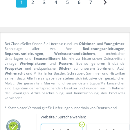
1
2
3
4
5
6
7
Bei ClassicSeller finden Sie Literatur rund um
Oldtimer
- und
Youngtimer
-
Fahrzeuge aller Art. Von
Bedienungsanleitungen
,
Reparaturanleitungen
,
Werkstatthandbüchern
, technischen
Unterlagen und
Ersatzteillisten
bis hin zu historischen Zeitschriften,
vintage
Werbeplakaten
und
Postern
. Ebenso gehören Bildbände,
Prospekte
und antiquarische
Bücher
zu unserem Sortiment. Auch
Wehrmacht
und Militaria für Bastler, Schrauber, Sammler und Historiker
zählen dazu. Alle Preisangaben verstehen sich inklusive der gesetzlichen
MwSt. Die genannten Marken und verwendeten Logos/Markenzeichen
sind Eigentum der entsprechenden Besitzer und wurden nur im Rahmen
der jeweiligen Artikelbeschreibung und Kennzeichnung des Produktes
verwendet.
* Kostenloser Versand gilt für Lieferungen innerhalb von Deutschland
Website / Sprache wählen: