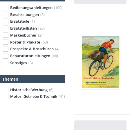
Bedienungsanleitungen
(109)
Beschreibungen
(3)
Ersatzteile
(1)
Ersatzteillisten
(95)
Markenbücher
(2)
Poster & Plakate
(63)
Prospekte & Broschüren
(4)
Reparaturanleitungen
(66)
Sonstiges
(3)
Themen
Historische Werbung
(6)
Motor, Getriebe & Technik
(41)