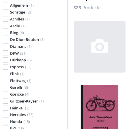
Allgemein
(1)
323
Produkte
Sonstige
(2)
Achilles
(1)
Ardie
(1)
Bing
(4)
De Dion-Bouton
(1)
Diamant
(1)
DKW
(21)
Dürkopp
(5)
Express
(22)
Flink
(1)
Flottweg
(1)
Garelli
(3)
Göricke
(4)
Gritzner-Kayser
(1)
Heinkel
(3)
Hercules
(33)
Honda
(18)
ILO
(13)