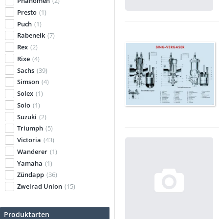
Phänomen
(2)
Presto
(1)
Puch
(1)
Rabeneik
(7)
Rex
(2)
Rixe
(4)
Sachs
(39)
Simson
(4)
Solex
(1)
Solo
(1)
Suzuki
(2)
Triumph
(5)
Victoria
(43)
Wanderer
(1)
Yamaha
(1)
Zündapp
(36)
Zweirad Union
(15)
Produktarten