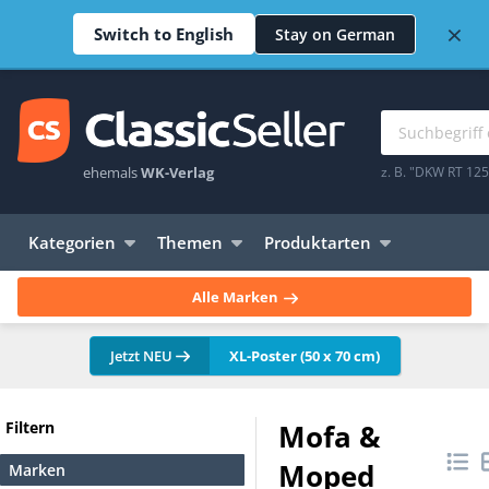
×
Switch to English
Stay on German
ehemals
WK-Verlag
z. B. "DKW RT 12
Kategorien
Themen
Produktarten
Alle Marken
Jetzt NEU
XL-Poster (50 x 70 cm)
Filtern
Mofa &
Moped
Marken