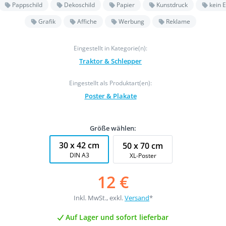
Pappschild
Dekoschild
Papier
Kunstdruck
kein E
Grafik
Affiche
Werbung
Reklame
Eingestellt in Kategorie(n):
Traktor & Schlepper
Eingestellt als Produktart(en):
Poster & Plakate
Größe wählen:
30 x 42 cm
50 x 70 cm
DIN A3
XL-Poster
12 €
Inkl. MwSt., exkl.
Versand
*
Auf Lager und sofort lieferbar