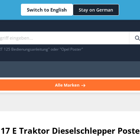
Switch to English
Stay on German
RT 125 Bedienungsanleitung" oder "Opel Poster"
Alle Marken
7 E Traktor Dieselschlepper Poste