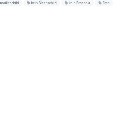
mailleschild
kein Blechschild
kein Prospekt
Foto