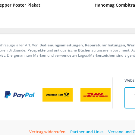
epper Poster Plakat
Hanomag Combitrac 
ahrzeuge aller Art. Von
Bedienungsanleitungen
,
Reparaturanleitungen
,
Wer
ören Bildbände,
Prospekte
und antiquarische
Bücher
zu unserem Sortiment. 
n MwSt. Die genannten Marken und verwendeten Logos/Markenzeichen sind Eige
Websi
Vertrag widerrufen
Partner und Links
Versand und 