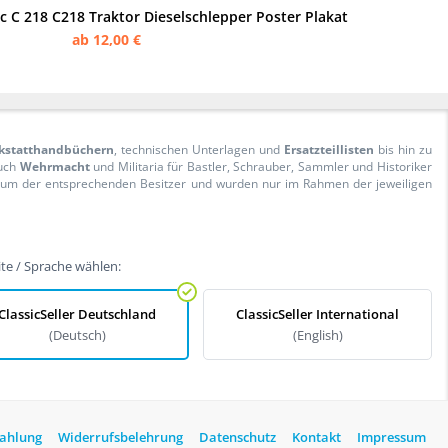
C 218 C218 Traktor Dieselschlepper Poster Plakat
ab 12,00 €
kstatthandbüchern
, technischen Unterlagen und
Ersatzteillisten
bis hin zu
Auch
Wehrmacht
und Militaria für Bastler, Schrauber, Sammler und Historiker
ntum der entsprechenden Besitzer und wurden nur im Rahmen der jeweiligen
te / Sprache wählen:
ClassicSeller Deutschland
ClassicSeller International
(Deutsch)
(English)
Zahlung
Widerrufsbelehrung
Datenschutz
Kontakt
Impressum