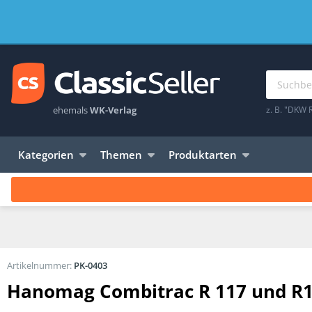
ehemals
WK-Verlag
z. B. "DKW 
Kategorien
Themen
Produktarten
Artikelnummer:
PK-0403
Hanomag Combitrac R 117 und R11