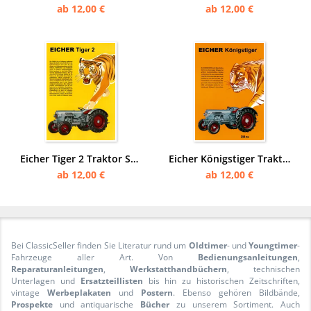
ab 12,00 €
ab 12,00 €
Eicher Tiger 2 Traktor Schlepper Reklame Werbung Poster Plakat
Eicher Königstiger Traktor Schlepper Reklame Werbung Poster Plakat
ab 12,00 €
ab 12,00 €
Bei ClassicSeller finden Sie Literatur rund um
Oldtimer
- und
Youngtimer
-
Fahrzeuge aller Art. Von
Bedienungsanleitungen
,
Reparaturanleitungen
,
Werkstatthandbüchern
, technischen
Unterlagen und
Ersatzteillisten
bis hin zu historischen Zeitschriften,
vintage
Werbeplakaten
und
Postern
. Ebenso gehören Bildbände,
Prospekte
und antiquarische
Bücher
zu unserem Sortiment. Auch