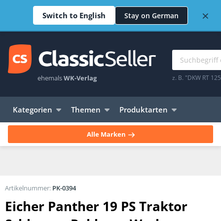
×
Switch to English
Stay on German
ehemals
WK-Verlag
z. B. "DKW RT 12
Kategorien
Themen
Produktarten
Alle Marken
Artikelnummer:
PK-0394
Eicher Panther 19 PS Traktor