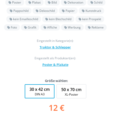
Poster
Plakat
Bild
Dekoration
Schild
Pappschild
Dekoschild
Papier
Kunstdruck
kein Emailleschild
kein Blechschild
kein Prospekt
Foto
Grafik
Affiche
Werbung
Reklame
Eingestellt in Kategorie(n):
Traktor & Schlepper
Eingestellt als Produktart(en):
Poster & Plakate
Größe wählen:
30 x 42 cm
50 x 70 cm
DIN A3
XL-Poster
12 €