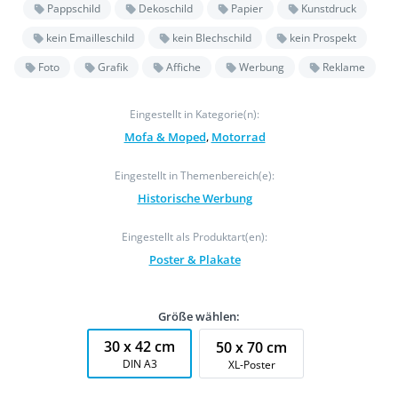
Pappschild
Dekoschild
Papier
Kunstdruck
kein Emailleschild
kein Blechschild
kein Prospekt
Foto
Grafik
Affiche
Werbung
Reklame
Eingestellt in Kategorie(n):
Mofa & Moped
,
Motorrad
Eingestellt in Themenbereich(e):
Historische Werbung
Eingestellt als Produktart(en):
Poster & Plakate
Größe wählen:
30 x 42 cm
50 x 70 cm
DIN A3
XL-Poster