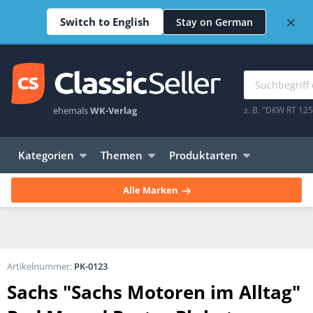
×
Switch to English
Stay on German
ehemals
WK-Verlag
z. B. "DKW RT 12
Kategorien
Themen
Produktarten
Alle Marken
Artikelnummer:
PK-0123
Sachs "Sachs Motoren im Alltag"