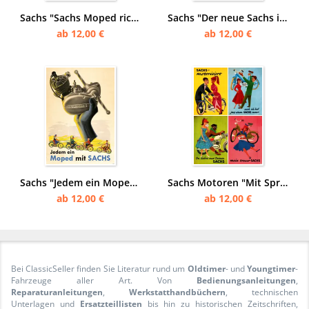
Sachs "Sachs Moped richtig im Verkehr" Poster Plakat
Sachs "Der neue Sachs im Motor-Fahrrad" Motor 1950 Poster Plakat
ab 12,00 €
ab 12,00 €
Sachs "Jedem ein Moped mit Sachs" Motor Poster Plakat
Sachs Motoren "Mit Sprüchen" Moped Motorfahrrad Poster Plakat
ab 12,00 €
ab 12,00 €
Bei ClassicSeller finden Sie Literatur rund um
Oldtimer
- und
Youngtimer
-
Fahrzeuge aller Art. Von
Bedienungsanleitungen
,
Reparaturanleitungen
,
Werkstatthandbüchern
, technischen
Unterlagen und
Ersatzteillisten
bis hin zu historischen Zeitschriften,