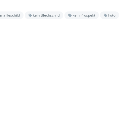
mailleschild
kein Blechschild
kein Prospekt
Foto