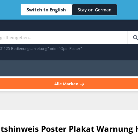
Switch to English
Stay on German
RT 125 Bedienungsanleitung" oder "Opel Poster"
Alle Marken
itshinweis Poster Plakat Warnung 