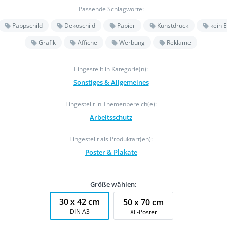
Passende Schlagworte:
Pappschild
Dekoschild
Papier
Kunstdruck
kein E
Grafik
Affiche
Werbung
Reklame
Eingestellt in Kategorie(n):
Sonstiges & Allgemeines
Eingestellt in Themenbereich(e):
Arbeitsschutz
Eingestellt als Produktart(en):
Poster & Plakate
Größe wählen:
30 x 42 cm
50 x 70 cm
DIN A3
XL-Poster