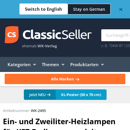
×
Switch to English
Stay on German
ehemals
WK-Verlag
z. B. "DKW RT 12
Kategorien
Themen
Produktarten
Alle Marken
Jetzt NEU
XL-Poster (50 x 70 cm)
Artikelnummer:
WK-2495
Ein- und Zweiliter-Heizlampen