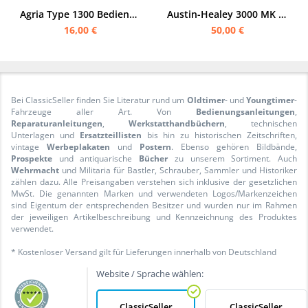
Agria Type 1300 Bedienungsanleitung und Ersatzteilliste (Spezial-Motormäher für Gras und Getreide)
Austin-Healey 3000 MK II und III / BJ7 und BJ8 Roadster Ersatzteilliste
16,00 €
50,00 €
Bei ClassicSeller finden Sie Literatur rund um
Oldtimer
- und
Youngtimer
-
Fahrzeuge aller Art. Von
Bedienungsanleitungen
,
Reparaturanleitungen
,
Werkstatthandbüchern
, technischen
Unterlagen und
Ersatzteillisten
bis hin zu historischen Zeitschriften,
vintage
Werbeplakaten
und
Postern
. Ebenso gehören Bildbände,
Prospekte
und antiquarische
Bücher
zu unserem Sortiment. Auch
Wehrmacht
und Militaria für Bastler, Schrauber, Sammler und Historiker
zählen dazu. Alle Preisangaben verstehen sich inklusive der gesetzlichen
MwSt. Die genannten Marken und verwendeten Logos/Markenzeichen
sind Eigentum der entsprechenden Besitzer und wurden nur im Rahmen
der jeweiligen Artikelbeschreibung und Kennzeichnung des Produktes
verwendet.
* Kostenloser Versand gilt für Lieferungen innerhalb von Deutschland
Website / Sprache wählen:
ClassicSeller
ClassicSeller